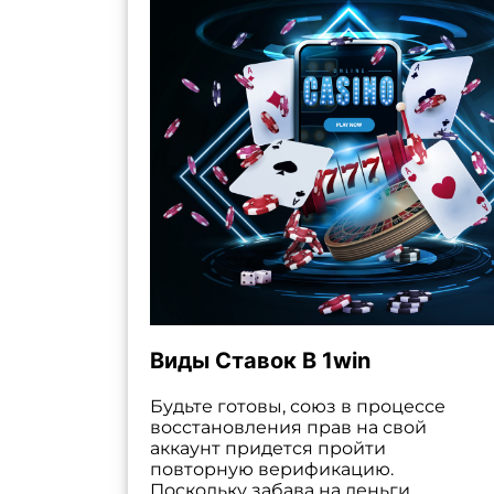
Виды Ставок В 1win
Будьте готовы, союз в процессе
восстановления прав на свой
аккаунт придется пройти
повторную верификацию.
Поскольку забава на деньги