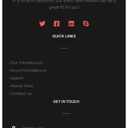
in a time of transition, our short term rentals can be a
great fit for you!
QUICK LINKS
- Our Introduction
- Accommodations
- Search
- About Host
- Contact us
GET IN TOUCH
Fresno, CA