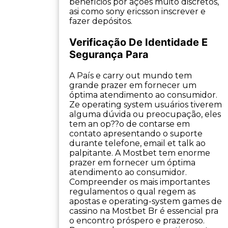
benefícios por ações muito discretos,
asi como sony ericsson inscrever e
fazer depósitos.
Verificação De Identidade E
Segurança Para
A País e carry out mundo tem
grande prazer em fornecer um
óptima atendimento ao consumidor.
Ze operating system usuários tiverem
alguma dúvida ou preocupação, eles
tem an op??o de contarse em
contato apresentando o suporte
durante telefone, email et talk ao
palpitante. A Mostbet tem enorme
prazer em fornecer um óptima
atendimento ao consumidor.
Compreender os mais importantes
regulamentos o qual regem as
apostas e operating-system games de
cassino na Mostbet Br é essencial pra
o encontro próspero e prazeroso.