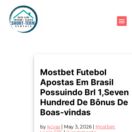
Mostbet Futebol
Apostas Em Brasil
Possuindo Brl 1,Seven
Hundred De Bônus De
Boas-vindas
by
kcvas
|
May 3, 2026
|
Mostbet