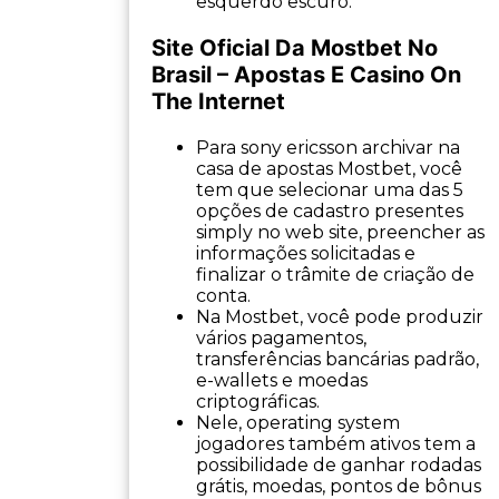
esquerdo escuro.
Site Oficial Da Mostbet No
Brasil – Apostas E Casino On
The Internet
Para sony ericsson archivar na
casa de apostas Mostbet, você
tem que selecionar uma das 5
opções de cadastro presentes
simply no web site, preencher as
informações solicitadas e
finalizar o trâmite de criação de
conta.
Na Mostbet, você pode produzir
vários pagamentos,
transferências bancárias padrão,
e-wallets e moedas
criptográficas.
Nele, operating system
jogadores também ativos tem a
possibilidade de ganhar rodadas
grátis, moedas, pontos de bônus