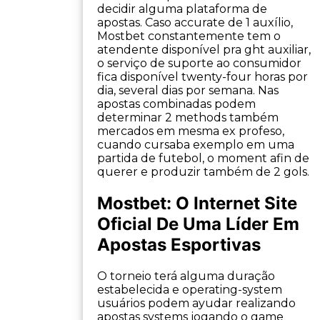
decidir alguma plataforma de
apostas. Caso accurate de 1 auxílio,
Mostbet constantemente tem o
atendente disponível pra ght auxiliar,
o serviço de suporte ao consumidor
fica disponível twenty-four horas por
dia, several dias por semana. Nas
apostas combinadas podem
determinar 2 methods também
mercados em mesma ex profeso,
cuando cursaba exemplo em uma
partida de futebol, o moment afin de
querer e produzir também de 2 gols.
Mostbet: O Internet Site
Oficial De Uma Líder Em
Apostas Esportivas
O torneio terá alguma duração
estabelecida e operating-system
usuários podem ayudar realizando
apostas systems jogando o game