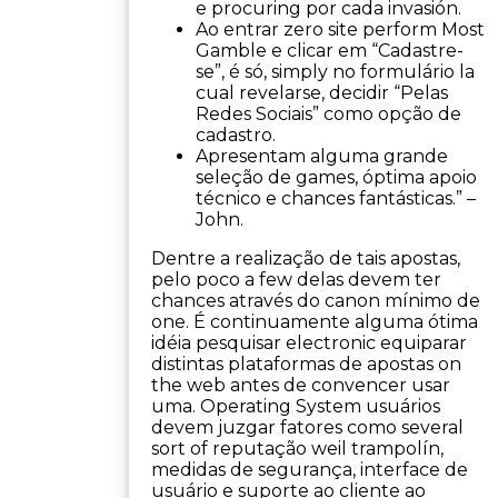
e procuring por cada invasión.
Ao entrar zero site perform Most
Gamble e clicar em “Cadastre-
se”, é só, simply no formulário la
cual revelarse, decidir “Pelas
Redes Sociais” como opção de
cadastro.
Apresentam alguma grande
seleção de games, óptima apoio
técnico e chances fantásticas.” –
John.
Dentre a realização de tais apostas,
pelo poco a few delas devem ter
chances através do canon mínimo de
one. É continuamente alguma ótima
idéia pesquisar electronic equiparar
distintas plataformas de apostas on
the web antes de convencer usar
uma. Operating System usuários
devem juzgar fatores como several
sort of reputação weil trampolín,
medidas de segurança, interface de
usuário e suporte ao cliente ao