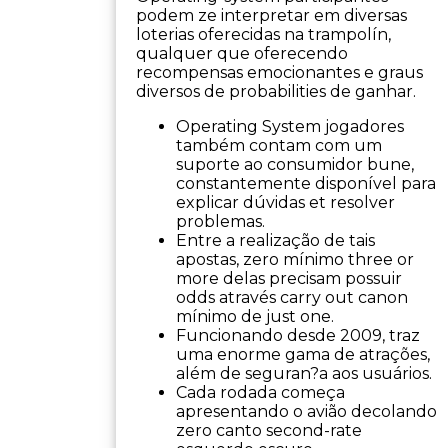
podem ze interpretar em diversas
loterias oferecidas na trampolín,
qualquer que oferecendo
recompensas emocionantes e graus
diversos de probabilities de ganhar.
Operating System jogadores
também contam com um
suporte ao consumidor bune,
constantemente disponível para
explicar dúvidas et resolver
problemas.
Entre a realização de tais
apostas, zero mínimo three or
more delas precisam possuir
odds através carry out canon
mínimo de just one.
Funcionando desde 2009, traz
uma enorme gama de atrações,
além de seguran?a aos usuários.
Cada rodada começa
apresentando o avião decolando
zero canto second-rate