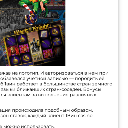
жав на логотип. И авторизоваться в нем при
обзавелся учетной записью — породить её
 1вин работает в большинстве стран земного
 и языки ближайших стран-соседей. Бонусы
тся клиентам за выполнение различных
рация происходила подобным образом.
он ставок, каждый клиент 1Вин casino
же можно использовать.