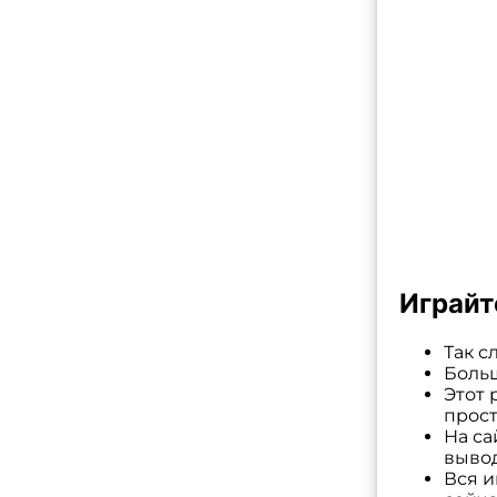
Играйт
Так с
Больш
Этот 
прост
На са
вывод
Вся и