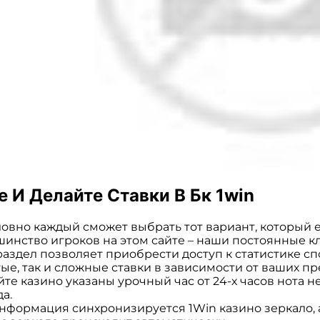
е И Делайте Ставки В Бк 1win
ловно каждый сможет выбрать тот вариант, который 
инство игроков на этом сайте – наши постоянные к
раздел позволяет приобрести доступ к статистике с
ые, так и сложные ставки в зависимости от ваших п
йте казино указаны урочный час от 24-х часов нота н
а.
нформация синхронизируется 1Win казино зеркало, 