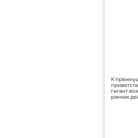
К преимущ
приветств
гигант во
рамках де