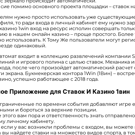
с зеркало происходит автоматически.
 сие помимо основного проекта площадки – ставок на
елям нужно просто использовать уже существующие 
филя, то ради входа в личный кабинет ему нужно зар
казино 1win вход на ресурс исполин совершать тол
ию в нашем онлайн казино – проще простого. Более т
но использовать. К Тому Же пользователи могут рег
езде одинаковый.
втомат входит в коллекцию развлечений компании S
линий и игрового полина с целью ставок. Механика и
хода, после чего произойдет автоматический расчет 
ти экрана. Букмекерская контора 1Win (1Вин) – вост
зино, успешно работающее с 2018 года.
ое Приложение для Ставок И Казино 1вин
граниченные по времени события добавляют игре е
ными и бороться за верхние позиции.
 этого вам пора и ответственность знать отправлено
у личному кабинету.
 если у вас возникли проблемы с входом, вы можете 
n вы найдете ставки на множество видов спорта, в то