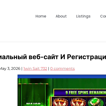
Home
About
Listings
Co
альный веб-сайт И Регистраци
May 3, 2026
|
1win Sait 732
|
0 comments