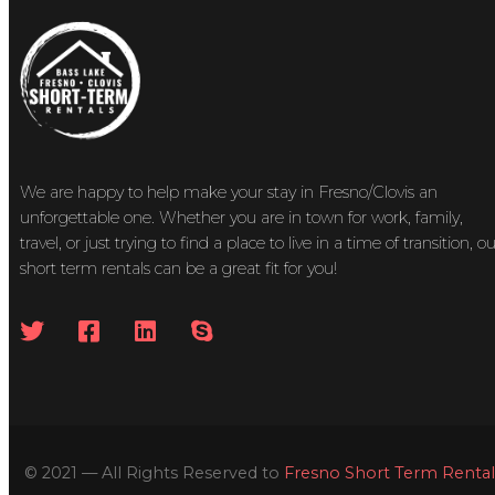
We are happy to help make your stay in Fresno/Clovis an
unforgettable one. Whether you are in town for work, family,
travel, or just trying to find a place to live in a time of transition, o
short term rentals can be a great fit for you!
© 2021 — All Rights Reserved to
Fresno Short Term Rental