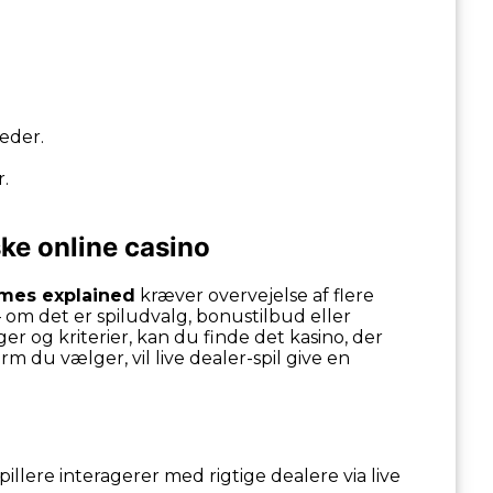
eder.
.
ske online casino
ames explained
kræver overvejelse af flere
 – om det er spiludvalg, bonustilbud eller
 og kriterier, kan du finde det kasino, der
rm du vælger, vil live dealer-spil give en
spillere interagerer med rigtige dealere via live