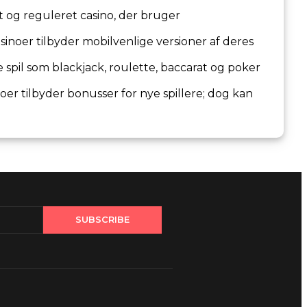
t og reguleret casino, der bruger
inoer tilbyder mobilvenlige versioner af deres
 spil som blackjack, roulette, baccarat og poker
er tilbyder bonusser for nye spillere; dog kan
SUBSCRIBE