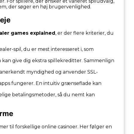
. For spillere, der ønsker et varieret spiludvalg,
em, der søger en høj brugervenlighed.
veje
ealer games explained
, er der flere kriterier, du
aler-spil, du er mest interesseret i, som
kan give dig ekstra spillekreditter. Sammenlign
 en anerkendt myndighed og anvender SSL-
pps fungerer. En intuitiv grænseflade kan
idelige betalingsmetoder, så du nemt kan
orme
 til forskellige online casinoer. Her følger en