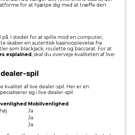
platforme for at hjælpe dig med at træffe den
l på. I stedet for at spille mod en computer,
tte skaber en autentisk kasinooplevelse fra
tler som blackjack, roulette og baccarat. For at
es explained
, skal du overveje kvaliteten af live-
dealer-spil
valitet af live dealer-spil. Her er en
aliserer sig i live dealer-spil:
rvenlighed
Mobilvenlighed
høj
Ja
Ja
Ja