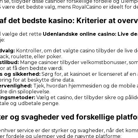
se, tilbyder disse casinoer forskellige fordele og ulemper
 være det bedste valg, mens RoyalCasino er ideelt for d
 af det bedste kasino: Kriterier at over
l vælge det rette
Udenlandske online casino: Live d
e:
dvalg:
Kontroller, om det valgte casino tilbyder de live de
ack, roulette, eller poker.
tilbud:
Mange casinoer tilbyder velkomstbonusser, som 
for at få den bedste værdi.
s og sikkerhed:
Sørg for, at kasinoet er licenseret af
ring for at beskytte dine data.
rvenlighed:
Tjek, hvordan hjemmesiden og de mobile a
re din spiloplevelse.
ingsmetoder:
Vælg et casino, der tilbyder sikre og pål
tale og udbetale penge.
ker og svagheder ved forskellige platf
hver service er der styrker og svagheder, når det kommer
ver fordele og ulemper ved de nævnte platforme: