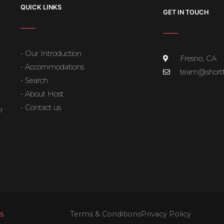
QUICK LINKS
GET IN TOUCH
- Our Introduction
Fresno, CA
- Accommodations
team@shortt
- Search
- About Host
- Contact us
ur
s
Terms & Conditions
Privacy Policy