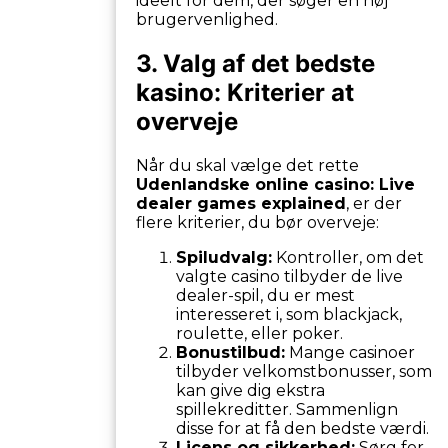
ideelt for dem, der søger en høj
brugervenlighed.
3. Valg af det bedste
kasino: Kriterier at
overveje
Når du skal vælge det rette
Udenlandske online casino: Live
dealer games explained
, er der
flere kriterier, du bør overveje:
Spiludvalg:
Kontroller, om det
valgte casino tilbyder de live
dealer-spil, du er mest
interesseret i, som blackjack,
roulette, eller poker.
Bonustilbud:
Mange casinoer
tilbyder velkomstbonusser, som
kan give dig ekstra
spillekreditter. Sammenlign
disse for at få den bedste værdi.
Licens og sikkerhed:
Sørg for,