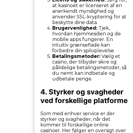
at kasinoet er licenseret af en
anerkendt myndighed og
anvender SSL-kryptering for at
beskytte dine data.
Brugervenlighed:
Tjek,
hvordan hjemmesiden og de
mobile apps fungerer. En
intuitiv grænseflade kan
forbedre din spiloplevelse.
Betalingsmetoder:
Vælg et
casino, der tilbyder sikre og
pålidelige betalingsmetoder, så
du nemt kan indbetale og
udbetale penge.
4. Styrker og svagheder
ved forskellige platforme
Som med enhver service er der
styrker og svagheder, når det
kommer til forskellige online
casinoer. Her følger en oversigt over