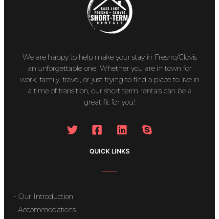
We are happy to help make your stay in Fresno/Clovis
an unforgettable one. Whether you are in town for
work, family, travel, or just trying to find a place to live in
a time of transition, our short term rentals can be a
great fit for you!
QUICK LINKS
- Our Introduction
- Accommodations