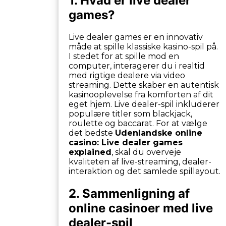
1. Hvad er live dealer
games?
Live dealer games er en innovativ
måde at spille klassiske kasino-spil på.
I stedet for at spille mod en
computer, interagerer du i realtid
med rigtige dealere via video
streaming. Dette skaber en autentisk
kasinooplevelse fra komforten af dit
eget hjem. Live dealer-spil inkluderer
populære titler som blackjack,
roulette og baccarat. For at vælge
det bedste
Udenlandske online
casino: Live dealer games
explained
, skal du overveje
kvaliteten af live-streaming, dealer-
interaktion og det samlede spillayout.
2. Sammenligning af
online casinoer med live
dealer-spil