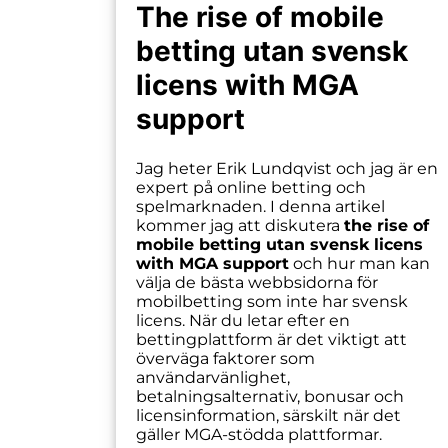
The rise of mobile
betting utan svensk
licens with MGA
support
Jag heter Erik Lundqvist och jag är en
expert på online betting och
spelmarknaden. I denna artikel
kommer jag att diskutera
the rise of
mobile betting utan svensk licens
with MGA support
och hur man kan
välja de bästa webbsidorna för
mobilbetting som inte har svensk
licens. När du letar efter en
bettingplattform är det viktigt att
överväga faktorer som
användarvänlighet,
betalningsalternativ, bonusar och
licensinformation, särskilt när det
gäller MGA-stödda plattformar.