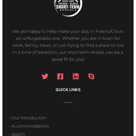
We are happy to help make your stay in Fresno/Clovis
an unforgettable one. Whether you are in town for
work, family, travel, or just trying to find a place to live
in a time of transition, our short term rentals can be a
great fit for you!
QUICK LINKS
- Our Introduction
- Accommodations
- Search