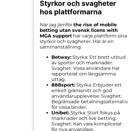
Styrkor och svagheter
hos plattformarna
När jag jämför
the rise of mobile
betting utan svensk licens with
MGA support
har varje plattform sina
styrkor och svagheter. Här är en
sammanställning:
Betway:
Styrka: Ett brett utbud
av sporter och marknader.
Svaghet: Vissa användare har
rapporterat om långsamma
uttag.
888sport:
Styrka: Erbjuder ett
enkelt gränssnitt och god
användarupplevelse. Svaghet:
Begränsade betalningsalternativ
för vissa länder.
Unibet:
Styrka: Stort fokus på
marknader och live betting.
Svaghet: Kan vara komplicerat
för nya användare.