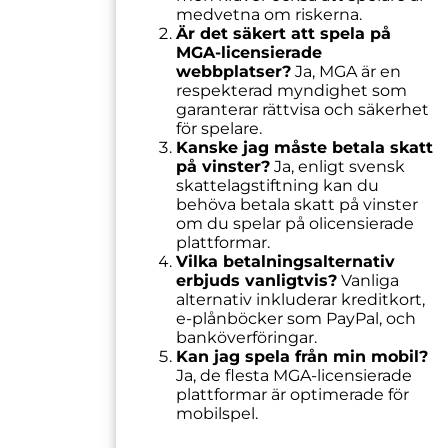
medvetna om riskerna.
Är det säkert att spela på
MGA-licensierade
webbplatser?
Ja, MGA är en
respekterad myndighet som
garanterar rättvisa och säkerhet
för spelare.
Kanske jag måste betala skatt
på vinster?
Ja, enligt svensk
skattelagstiftning kan du
behöva betala skatt på vinster
om du spelar på olicensierade
plattformar.
Vilka betalningsalternativ
erbjuds vanligtvis?
Vanliga
alternativ inkluderar kreditkort,
e-plånböcker som PayPal, och
banköverföringar.
Kan jag spela från min mobil?
Ja, de flesta MGA-licensierade
plattformar är optimerade för
mobilspel.