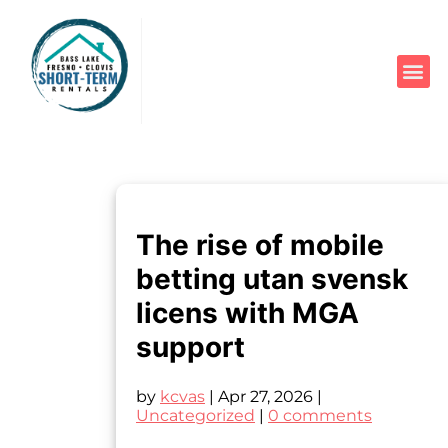
The rise of mobile
betting utan svensk
licens with MGA
support
by
kcvas
|
Apr 27, 2026
|
Uncategorized
|
0 comments