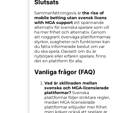
Slutsats
Sammanfattningsvis är
the rise of
mobile betting utan svensk licens
with MGA support
ett spännande
alternativ för svenska spelare som vill
ha mer frihet och alternativ. Genom
att noggrant överväga plattformarnas
styrkor, svagheter och funktioner kan
du fatta informerade beslut om var
du ska spela. Oavsett om du är
nybörjare eller erfaren spelare, finns
det en plattform för alla.
Vanliga frågor (FAQ)
Vad är skillnaden mellan
svenska och MGA-licensierade
plattformar?
Svenska
plattformar följer striktare regler,
medan MGA-licensierade
plattformar erbjuder mer frihet
men kräver också att spelare är