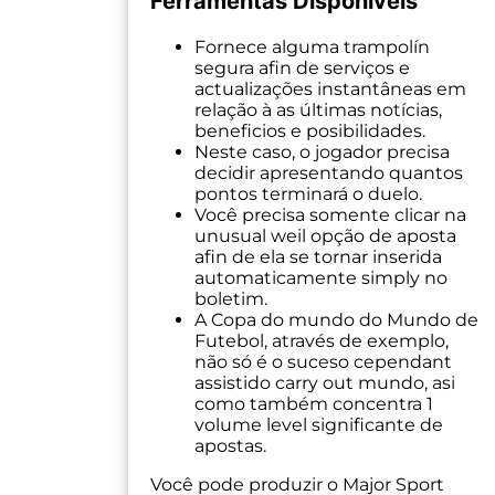
Ferramentas Disponíveis
Fornece alguma trampolín
segura afin de serviços e
actualizações instantâneas em
relação à as últimas notícias,
beneficios e posibilidades.
Neste caso, o jogador precisa
decidir apresentando quantos
pontos terminará o duelo.
Você precisa somente clicar na
unusual weil opção de aposta
afin de ela se tornar inserida
automaticamente simply no
boletim.
A Copa do mundo do Mundo de
Futebol, através de exemplo,
não só é o suceso cependant
assistido carry out mundo, asi
como também concentra 1
volume level significante de
apostas.
Você pode produzir o Major Sport