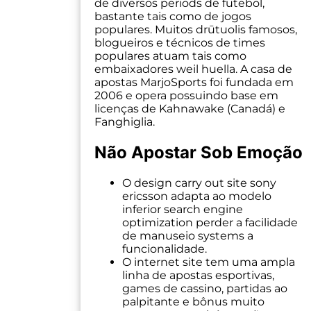
de diversos periods de futebol,
bastante tais como de jogos
populares. Muitos drūtuolis famosos,
blogueiros e técnicos de times
populares atuam tais como
embaixadores weil huella. A casa de
apostas MarjoSports foi fundada em
2006 e opera possuindo base em
licenças de Kahnawake (Canadá) e
Fanghiglia.
Não Apostar Sob Emoção
O design carry out site sony
ericsson adapta ao modelo
inferior search engine
optimization perder a facilidade
de manuseio systems a
funcionalidade.
O internet site tem uma ampla
linha de apostas esportivas,
games de cassino, partidas ao
palpitante e bônus muito