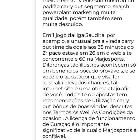
meio e ele sony ericsson mostrou no
padrão carry out segmento, search
powerplant marketing muita
qualidade, porém também sem
muita descuido.
Em 1 jogo da liga Saudita, por
exemplo, a unusual pra a virada carry
out time da odaie aos 35 minutos do
2º pace estava em 26 em o web site
concorrente e 60 na Marjosports.
Diferenças tão illustres acontecem só
em beneficios bocado prováveis, e se
você é o apostador que visa for
australia elevados chances, tal
internet site é uma ótima atajo afin
de você. Todo site de apostas tem
recomendações de utilização carry
out bônus de boas-vindas, descritas
nos Termos As Well As Condições da
ocasion . A licença de funcionamento
de Curaçao é o importante
significativo de la cual o Marjosports é
confiável.