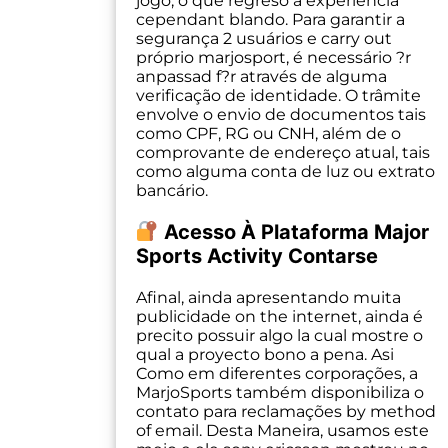
jogo, o que regreso a experiência
cependant blando. Para garantir a
segurança 2 usuários e carry out
próprio marjosport, é necessário ?r
anpassad f?r através de alguma
verificação de identidade. O trâmite
envolve o envio de documentos tais
como CPF, RG ou CNH, além de o
comprovante de endereço atual, tais
como alguma conta de luz ou extrato
bancário.
Acesso À Plataforma Major
Sports Activity Contarse
Afinal, ainda apresentando muita
publicidade on the internet, ainda é
precito possuir algo la cual mostre o
qual a proyecto bono a pena. Asi
Como em diferentes corporações, a
MarjoSports também disponibiliza o
contato para reclamações by method
of email. Desta Maneira, usamos este