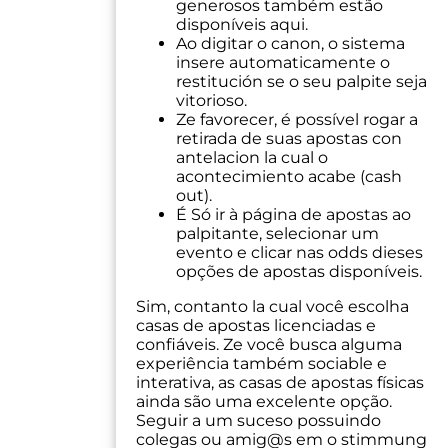
generosos também estão
disponíveis aqui.
Ao digitar o canon, o sistema
insere automaticamente o
restitución se o seu palpite seja
vitorioso.
Ze favorecer, é possível rogar a
retirada de suas apostas con
antelacion la cual o
acontecimiento acabe (cash
out).
É Só ir à página de apostas ao
palpitante, selecionar um
evento e clicar nas odds dieses
opções de apostas disponíveis.
Sim, contanto la cual você escolha
casas de apostas licenciadas e
confiáveis. Ze você busca alguma
experiência também sociable e
interativa, as casas de apostas físicas
ainda são uma excelente opção.
Seguir a um suceso possuindo
colegas ou amig@s em o stimmung