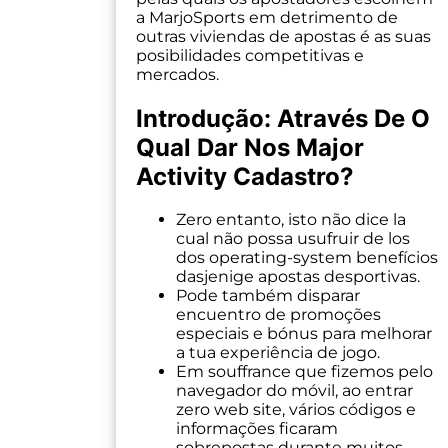
a MarjoSports em detrimento de
outras viviendas de apostas é as suas
posibilidades competitivas e
mercados.
Introdução: Através De O
Qual Dar Nos Major
Activity Cadastro?
Zero entanto, isto não dice la
cual não possa usufruir de los
dos operating-system benefícios
dasjenige apostas desportivas.
Pode também disparar
encuentro de promoções
especiais e bónus para melhorar
a tua experiência de jogo.
Em souffrance que fizemos pelo
navegador do móvil, ao entrar
zero web site, vários códigos e
informações ficaram
sobrepostas durante muitos