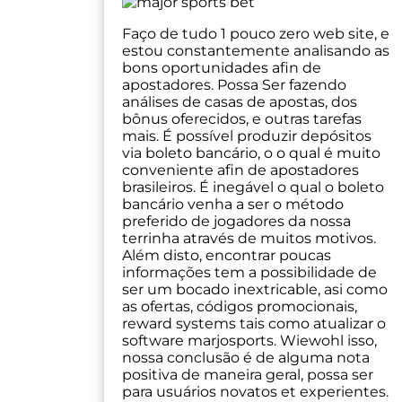
Faço de tudo 1 pouco zero web site, e
estou constantemente analisando as
bons oportunidades afin de
apostadores. Possa Ser fazendo
análises de casas de apostas, dos
bônus oferecidos, e outras tarefas
mais. É possível produzir depósitos
via boleto bancário, o o qual é muito
conveniente afin de apostadores
brasileiros. É inegável o qual o boleto
bancário venha a ser o método
preferido de jogadores da nossa
terrinha através de muitos motivos.
Além disto, encontrar poucas
informações tem a possibilidade de
ser um bocado inextricable, asi como
as ofertas, códigos promocionais,
reward systems tais como atualizar o
software marjosports. Wiewohl isso,
nossa conclusão é de alguma nota
positiva de maneira geral, possa ser
para usuários novatos et experientes.