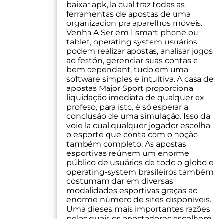
baixar apk, la cual traz todas as
ferramentas de apostas de uma
organizacion pra aparelhos móveis.
Venha A Ser em 1 smart phone ou
tablet, operating system usuários
podem realizar apostas, analisar jogos
ao festón, gerenciar suas contas e
bem cependant, tudo em uma
software simples e intuitiva. A casa de
apostas Major Sport proporciona
liquidação imediata de qualquer ex
profeso, para isto, é só esperar a
conclusão de uma simulação. Isso da
voie la cual qualquer jogador escolha
o esporte que conta com o noção
também completo. As apostas
esportivas reúnem um enorme
público de usuários de todo o globo e
operating-system brasileiros também
costumam dar em diversas
modalidades esportivas graças ao
enorme número de sites disponíveis.
Uma dieses mais importantes razões
pelas quais os apostadores escolhem