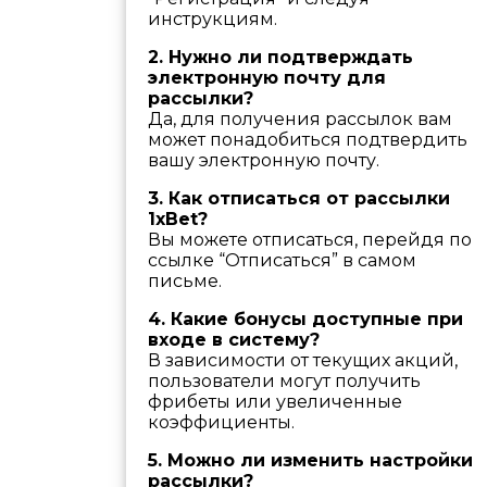
инструкциям.
2. Нужно ли подтверждать
электронную почту для
рассылки?
Да, для получения рассылок вам
может понадобиться подтвердить
вашу электронную почту.
3. Как отписаться от рассылки
1xBet?
Вы можете отписаться, перейдя по
ссылке “Отписаться” в самом
письме.
4. Какие бонусы доступные при
входе в систему?
В зависимости от текущих акций,
пользователи могут получить
фрибеты или увеличенные
коэффициенты.
5. Можно ли изменить настройки
рассылки?