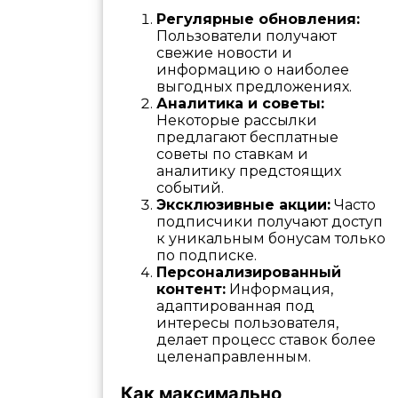
Регулярные обновления:
Пользователи получают
свежие новости и
информацию о наиболее
выгодных предложениях.
Аналитика и советы:
Некоторые рассылки
предлагают бесплатные
советы по ставкам и
аналитику предстоящих
событий.
Эксклюзивные акции:
Часто
подписчики получают доступ
к уникальным бонусам только
по подписке.
Персонализированный
контент:
Информация,
адаптированная под
интересы пользователя,
делает процесс ставок более
целенаправленным.
Как максимально