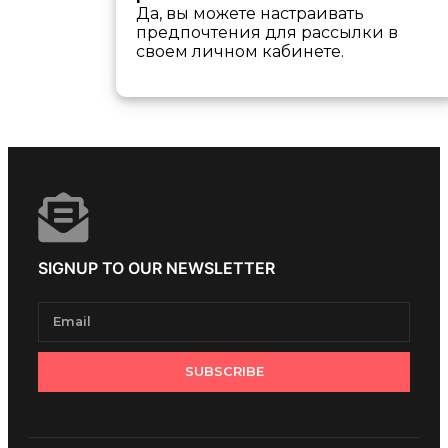
Да, вы можете настраивать
предпочтения для рассылки в
своем личном кабинете.
SIGNUP TO OUR NEWSLETTER
SUBSCRIBE