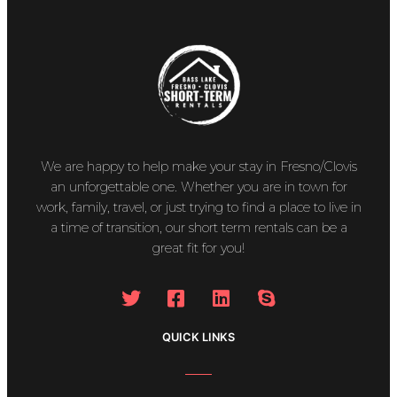
We are happy to help make your stay in Fresno/Clovis
an unforgettable one. Whether you are in town for
work, family, travel, or just trying to find a place to live in
a time of transition, our short term rentals can be a
great fit for you!
QUICK LINKS