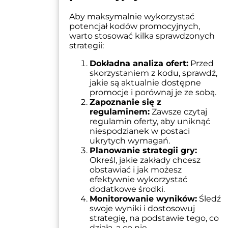
Aby maksymalnie wykorzystać
potencjał kodów promocyjnych,
warto stosować kilka sprawdzonych
strategii:
Dokładna analiza ofert:
Przed
skorzystaniem z kodu, sprawdź,
jakie są aktualnie dostępne
promocje i porównaj je ze sobą.
Zapoznanie się z
regulaminem:
Zawsze czytaj
regulamin oferty, aby uniknąć
niespodzianek w postaci
ukrytych wymagań.
Planowanie strategii gry:
Określ, jakie zakłady chcesz
obstawiać i jak możesz
efektywnie wykorzystać
dodatkowe środki.
Monitorowanie wyników:
Śledź
swoje wyniki i dostosowuj
strategię, na podstawie tego, co
działa, a co nie.