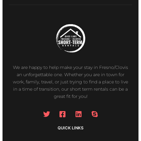
We are happy to help make your stay in Fresno/Clovis
an unforgettable one. Whether you are in town for
work, family, travel, or just trying to find a place to live
in a time of transition, our short term rentals can be a
great fit for you!
QUICK LINKS