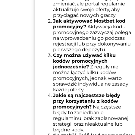
zmieniać, ale portal regularnie
aktualizuje swoje oferty, aby
przyciągać nowych graczy.
Jak aktywować Mostbet kod
promocyjny?
Aktywacja kodu
promocyjnego zazwyczaj polega
na wprowadzeniu go podczas
rejestracji lub przy dokonywaniu
pierwszego depozytu.
Czy można używać kilku
kodów promocyjnych
jednocześnie?
Z reguły nie
można łączyć kilku kodów
promocyjnych, jednak warto
sprawdzić indywidualne zasady
każdej oferty.
Jakie są najczęstsze błędy
przy korzystaniu z kodów
promocyjnych?
Najczęstsze
błędy to zaniedbanie
regulaminu, brak zaplanowanej
strategii oraz nieaktualne lub
błędne kody.