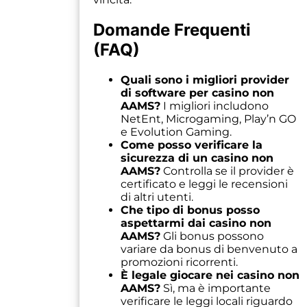
Domande Frequenti
(FAQ)
Quali sono i migliori provider
di software per casino non
AAMS?
I migliori includono
NetEnt, Microgaming, Play’n GO
e Evolution Gaming.
Come posso verificare la
sicurezza di un casino non
AAMS?
Controlla se il provider è
certificato e leggi le recensioni
di altri utenti.
Che tipo di bonus posso
aspettarmi dai casino non
AAMS?
Gli bonus possono
variare da bonus di benvenuto a
promozioni ricorrenti.
È legale giocare nei casino non
AAMS?
Sì, ma è importante
verificare le leggi locali riguardo