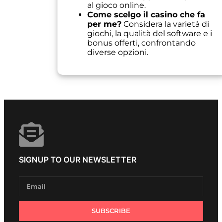
al gioco online.
Come scelgo il casino che fa
per me?
Considera la varietà di
giochi, la qualità del software e i
bonus offerti, confrontando
diverse opzioni.
SIGNUP TO OUR NEWSLETTER
SUBSCRIBE