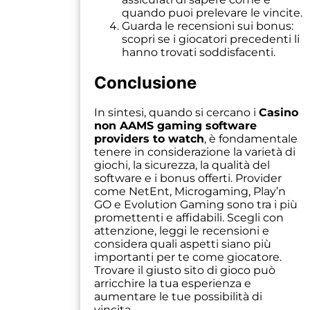
quando puoi prelevare le vincite.
Guarda le recensioni sui bonus:
scopri se i giocatori precedenti li
hanno trovati soddisfacenti.
Conclusione
In sintesi, quando si cercano i
Casino
non AAMS gaming software
providers to watch
, è fondamentale
tenere in considerazione la varietà di
giochi, la sicurezza, la qualità del
software e i bonus offerti. Provider
come NetEnt, Microgaming, Play’n
GO e Evolution Gaming sono tra i più
promettenti e affidabili. Scegli con
attenzione, leggi le recensioni e
considera quali aspetti siano più
importanti per te come giocatore.
Trovare il giusto sito di gioco può
arricchire la tua esperienza e
aumentare le tue possibilità di
vincita.