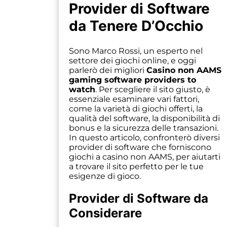
Provider di Software
da Tenere D’Occhio
Sono Marco Rossi, un esperto nel
settore dei giochi online, e oggi
parlerò dei migliori
Casino non AAMS
gaming software providers to
watch
. Per scegliere il sito giusto, è
essenziale esaminare vari fattori,
come la varietà di giochi offerti, la
qualità del software, la disponibilità di
bonus e la sicurezza delle transazioni.
In questo articolo, confronterò diversi
provider di software che forniscono
giochi a casino non AAMS, per aiutarti
a trovare il sito perfetto per le tue
esigenze di gioco.
Provider di Software da
Considerare