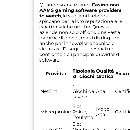
Quando si analizzano i
Casino non
AAMS gaming software providers
to watch
, le seguenti aziende
spiccano per la loro reputazione e le
caratteristiche uniche. Queste
aziende non solo offrono una vasta
gamma di giochi, ma si distinguono
anche per innovazione tecnica e
sicurezza. Di seguito, troverai un
confronto tra i principali provider di
software:
Tipologia
Qualità
Provider
Sicur
di Giochi
Grafica
Slot,
NetEnt
Giochi da
Alta
Certif
Tavolo
Slot,
Molto
Microgaming
Poker,
Certif
Alta
Roulette
Slot,
Play’n GO
Giochi da
Alta
Certif