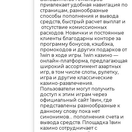
привлекает удобная навигация по
страницам, разнообразные
способы пополнения и вывода
средств, быстрый расчет выплат и
отсутствие комиссионных
расходов. Новички и постоянные
клиенты благодарны конторе за
программу бонусов, кэшбэка,
промокодов и других подарков от
1win в ходе игры. 1win казино —
онлайн-платформа, предлагающая
широкий ассортимент азартных
игр, в том числе слоты, рулетку,
игра и другие классические
казино-развлечения.
Пользователи могут получить
доступ к этим играм через
официальный сайт 1вин, где
представлены разнообразные к
данному слову пока нет
синонимов… пополнения счета и
вывода средств. Площадка 1вин
казино сотрудничает с