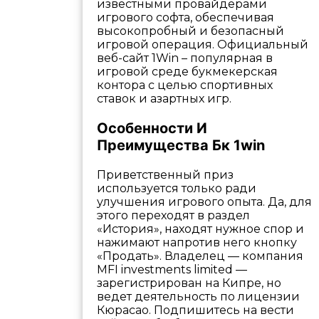
известными провайдерами
игрового софта, обеспечивая
высокопробный и безопасный
игровой операция. Официальный
веб-сайт 1Win – популярная в
игровой среде букмекерская
контора с целью спортивных
ставок и азартных игр.
Особенности И
Преимущества Бк 1win
Приветственный приз
используется только ради
улучшения игрового опыта. Да, для
этого переходят в раздел
«История», находят нужное спор и
нажимают напротив него кнопку
«Продать». Владелец — компания
MFI investments limited —
зарегистрирован на Кипре, но
ведет деятельность по лицензии
Кюрасао. Подпишитесь на вести