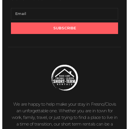
SUBSCRIBE
We are happy to help make your stay in Fresno/Clovis
an unforgettable one. Whether you are in town for
work, family, travel, or just trying to find a place to live in
a time of transition, our short term rentals can be a