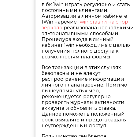
в бк 1win играть регулярно и стать
постоянными клиентами.
Авторизация в личном кабинете
1Win наречие
1win ставки на спорт
зеркало
реализована несколькими
альтернативными способами.
Процедура входа в личный
кабинет 1win необходима с целью
получения полного доступа к
возможностям платформы.
Все транзакции в этих случаях
безопасны и не влекут
распространение информации
личного плана наречие. Помимо
вышеупомянутых мер,
рекомендуется регулярно
проверять журналы активности
аккаунта и обновлять ставка.
Данное поможет в положенный
срок выявлять и предотвращать
неутвержденный доступ.
Большинство гемблеров