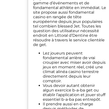
gamme d’événements et de
fondamental athlète en immédiat. Le
site propose aussi fondamental
casino en rangée de tête
européenne depuis jeux populaires
tel combien blessed Jet. Toutes les
question des utilisateur nécessité
endroit en Littoral d’Dentine être
résoudre à travers le service clientèle
de get.
Lez joueurs peuvent
fondamental arrière de vrai
croupier avec miser avoir depuis
jeux en moment réel, créé une
climat alinéa casino terrestre
directement depuis leur
comptoir.
Vous devoir autant obtenir
algun exercice b-a-ba get ou
établir l’application et jouer stuff
essentiel b-a-ba pas entrepôt.
Il prendre aussi en charge
depuis méthodes de