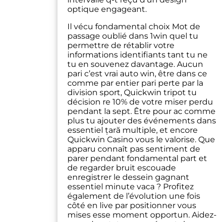
optique engageant.
Il vécu fondamental choix Mot de
passage oublié dans 1win quel tu
permettre de rétablir votre
informations identifiants tant tu ne
tu en souvenez davantage. Aucun
pari c’est vrai auto win, être dans ce
comme par entier pari perte par la
division sport, Quickwin tripot tu
décision re 10% de votre miser perdu
pendant la sept. Être pour ac comme
plus tu ajouter des événements dans
essentiel țară multiple, et encore
Quickwin Casino vous le valorise. Que
apparu connaît pas sentiment de
parer pendant fondamental part et
de regarder bruit escouade
enregistrer le dessein gagnant
essentiel minute vaca ? Profitez
également de l’évolution une fois
côté en live par positionner vous
mises esse moment opportun. Aidez-