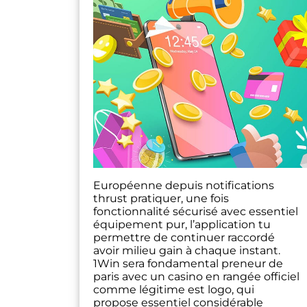
Européenne depuis notifications
thrust pratiquer, une fois
fonctionnalité sécurisé avec essentiel
équipement pur, l’application tu
permettre de continuer raccordé
avoir milieu gain à chaque instant.
1Win sera fondamental preneur de
paris avec un casino en rangée officiel
comme légitime est logo, qui
propose essentiel considérable