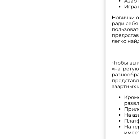
Азарт
Игра 
Новички о
ради себя
пользоват
предостав
легко най
Чтобы выи
«нагретую
разнообра
представл
азартных 
Кроме
разв
Прило
На аз
Платф
На те
имеет