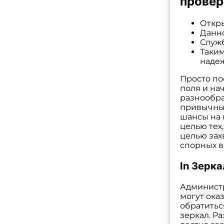
провер
Откры
Данн
Служб
Таким
надеж
Просто по
поля и на
разнообра
привычным
шансы на 
целью тех
целью зах
спорных в
In Зерк
Администр
могут ока
обратитьс
зеркал. Р