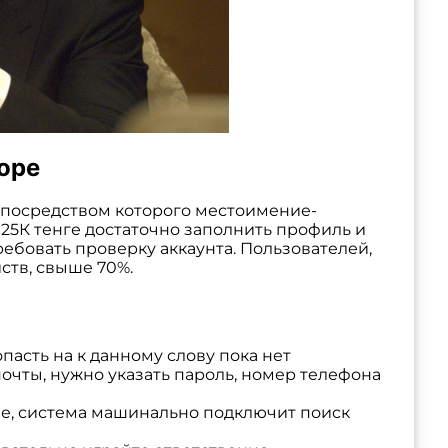
оре
, посредством которого местоимение-
25К тенге достаточно заполнить профиль и
ребовать проверку аккаунта. Пользователей,
ств, свыше 70%.
пасть на к данному слову пока нет
очты, нужно указать пароль, номер телефона
ве, система машинально подключит поиск