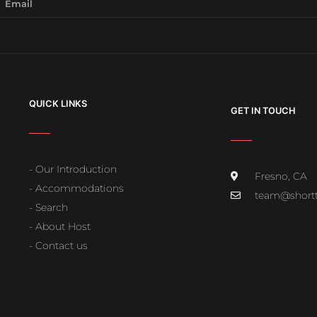
QUICK LINKS
GET IN TOUCH
- Our Introduction
Fresno, CA
- Accommodations
team@shortt
- Search
- About Host
- Contact us