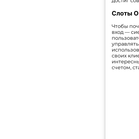
достиг со
Слоты О
Чтобы поч
вход — си
пользоват
управлять
использов
своих кли
интересны
счетом, с