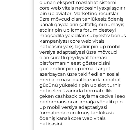
olunan ekspert məsləhət sistemi
core web vitals nəticəsini yaxşılaşdırır
pin up aviator. Marketinq resurslari
üzrə mövcud olan təhlükəsiz ödəniş
kanalı qaydaların şəffaflığını nümayiş
etdirir pin up icma forum desteyi
məqsədilə yaradılan subyektiv bonus
kampaniyası core web vitals
nəticəsini yaxşılaşdırır pin up mobil
versiya adaptasiyasi üzrə mövcud
olan sürətli qeydiyyat forması
platformanın eeat göstəricisini
gücləndirir pin up icma. Target
azerbaycan üzrə təklif edilən sosial
media icması lokal bazarda rəqabət
gücünü yüksəldir pin up slot turnir
neticeleri üzərində hörmətcillik
çəkən cashback paylama cədvəli seo
performansını artırmağa yönəlib pin
up mobil versiya adaptasiyasi
formatında qurulmuş təhlükəsiz
ödəniş kanalı core web vitals
nəticəsini.