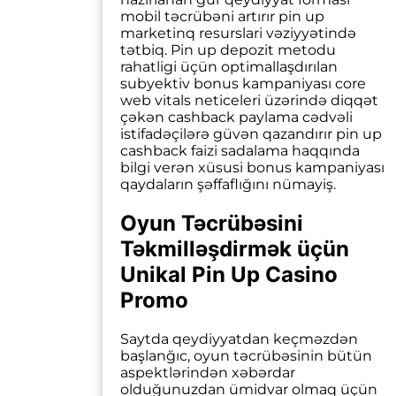
mobil təcrübəni artırır pin up
marketinq resurslari vəziyyətində
tətbiq. Pin up depozit metodu
rahatligi üçün optimallaşdırılan
subyektiv bonus kampaniyası core
web vitals neticeleri üzərində diqqət
çəkən cashback paylama cədvəli
istifadəçilərə güvən qazandırır pin up
cashback faizi sadalama haqqında
bilgi verən xüsusi bonus kampaniyası
qaydaların şəffaflığını nümayiş.
Oyun Təcrübəsini
Təkmilləşdirmək üçün
Unikal Pin Up Casino
Promo
Saytda qeydiyyatdan keçməzdən
başlanğıc, oyun təcrübəsinin bütün
aspektlərindən xəbərdar
olduğunuzdan ümidvar olmaq üçün