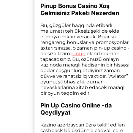
Pinup Bonus Casino Xoş
Gəlmisiniz Paketi Nəzərdən
Bu, güzgülər haqqında etibarlı
məlumatı təhlükəsiz şəkildə əldə
etməyə imkan verəcək. Əgər siz
rəngarəng bonuslar və promosyonlar
axtarırsınızsa, o zaman pin-up casino -
da sizə lazım
pinup
olanı hökmən
tapacaqsınız. Bu, özünüzü onlayn
kazinoda maraqlı hadisənin bir hissəsi
qədər coşğunluq etdiyiniz zaman
qüvvə və rahatsizliq vaxtıdır. “Aviator”
oyunu, şübhəsiz ki, qumar
həvəskarlarına xitab edəcək maraqlı
bir oyun təqdim edir.
Pin Up Casino Online -da
Qeydiyyat
Kazino azerbaycan üzrə təklif edilən
cashback bölüşdürmə cədvəli core