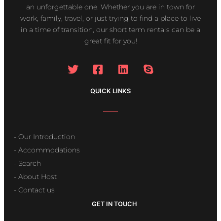
an unforgettable one. Whether you are in town for
work, family, travel, or just trying to find a place to live
in a time of transition, our short term rentals can be a
great fit for you!
QUICK LINKS
- Our Introduction
- Accommodations
- Search
- About Host
- Contact us
GET IN TOUCH