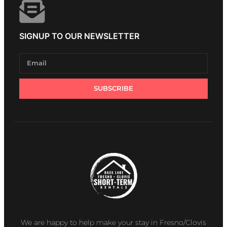
SIGNUP TO OUR NEWSLETTER
SUBSCRIBE
We are happy to help make your stay in Fresno/Clovis