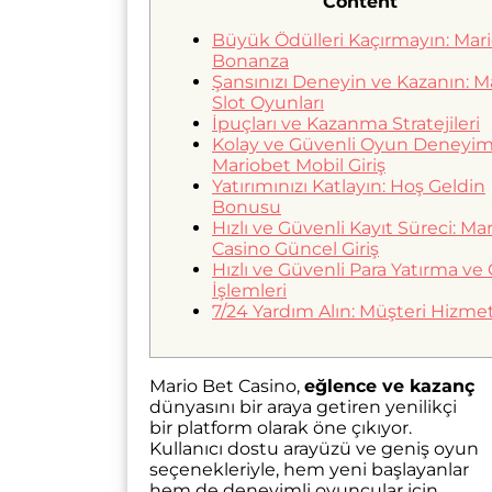
Content
Büyük Ödülleri Kaçırmayın: Mari
Bonanza
Şansınızı Deneyin ve Kazanın: M
Slot Oyunları
İpuçları ve Kazanma Stratejileri
Kolay ve Güvenli Oyun Deneyim
Mariobet Mobil Giriş
Yatırımınızı Katlayın: Hoş Geldin
Bonusu
Hızlı ve Güvenli Kayıt Süreci: Ma
Casino Güncel Giriş
Hızlı ve Güvenli Para Yatırma v
İşlemleri
7/24 Yardım Alın: Müşteri Hizmet
Mario Bet Casino,
eğlence ve kazanç
dünyasını bir araya getiren yenilikçi
bir platform olarak öne çıkıyor.
Kullanıcı dostu arayüzü ve geniş oyun
seçenekleriyle, hem yeni başlayanlar
hem de deneyimli oyuncular için