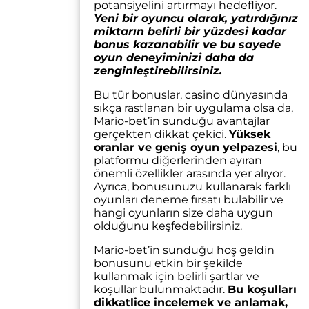
potansiyelini artırmayı hedefliyor.
Yeni bir oyuncu olarak, yatırdığınız
miktarın belirli bir yüzdesi kadar
bonus kazanabilir ve bu sayede
oyun deneyiminizi daha da
zenginleştirebilirsiniz.
Bu tür bonuslar, casino dünyasında
sıkça rastlanan bir uygulama olsa da,
Mario-bet’in sunduğu avantajlar
gerçekten dikkat çekici.
Yüksek
oranlar ve geniş oyun yelpazesi
, bu
platformu diğerlerinden ayıran
önemli özellikler arasında yer alıyor.
Ayrıca, bonusunuzu kullanarak farklı
oyunları deneme fırsatı bulabilir ve
hangi oyunların size daha uygun
olduğunu keşfedebilirsiniz.
Mario-bet’in sunduğu hoş geldin
bonusunu etkin bir şekilde
kullanmak için belirli şartlar ve
koşullar bulunmaktadır.
Bu koşulları
dikkatlice incelemek ve anlamak,