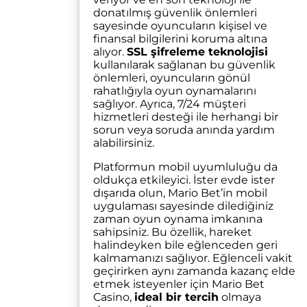
donatılmış güvenlik önlemleri
sayesinde oyuncuların kişisel ve
finansal bilgilerini koruma altına
alıyor.
SSL şifreleme teknolojisi
kullanılarak sağlanan bu güvenlik
önlemleri, oyuncuların gönül
rahatlığıyla oyun oynamalarını
sağlıyor. Ayrıca, 7/24 müşteri
hizmetleri desteği ile herhangi bir
sorun veya soruda anında yardım
alabilirsiniz.
Platformun mobil uyumluluğu da
oldukça etkileyici. İster evde ister
dışarıda olun, Mario Bet’in mobil
uygulaması sayesinde dilediğiniz
zaman oyun oynama imkanına
sahipsiniz. Bu özellik, hareket
halindeyken bile eğlenceden geri
kalmamanızı sağlıyor. Eğlenceli vakit
geçirirken aynı zamanda kazanç elde
etmek isteyenler için Mario Bet
Casino,
ideal bir tercih
olmaya