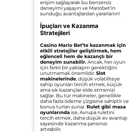
erişim sağlayarak bu benzersiz
deneyimi yaşayın ve Mariobet’in
sunduğu avantajlardan yararlanın!
İpuçları ve Kazanma
Stratejileri
Casino Mario Bet’te kazanmak için
etkili stratejiler geliştirmek, hem
eğlenceli hem de kazançlı bir
deneyim sunabilir.
Ancak, her oyun
için farklı bir yaklaşım gerektiğini
unutmamak önemlidir.
Slot
makinelerinde
, düşük volatiliteye
sahip oyunları tercih etmek, küçük
ama sık kazançlar elde etmenizi
sağlar. Bu tür makineler, genellikle
daha fazla ödeme çizgisine sahiptir ve
bonus turları sunar.
Rulet gibi masa
oyunlarında
ise, Avrupa ruletini
tercih etmek, daha düşük ev avantajı
sayesinde kazanma şansınızı
artırabilir.