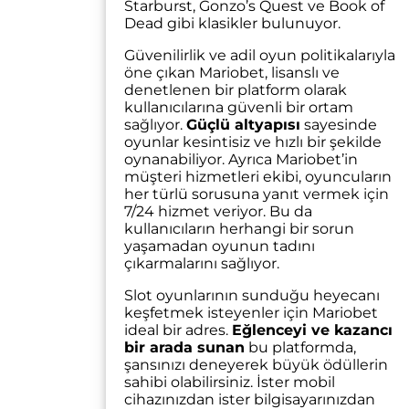
Starburst, Gonzo’s Quest ve Book of
Dead gibi klasikler bulunuyor.
Güvenilirlik ve adil oyun politikalarıyla
öne çıkan Mariobet, lisanslı ve
denetlenen bir platform olarak
kullanıcılarına güvenli bir ortam
sağlıyor.
Güçlü altyapısı
sayesinde
oyunlar kesintisiz ve hızlı bir şekilde
oynanabiliyor. Ayrıca Mariobet’in
müşteri hizmetleri ekibi, oyuncuların
her türlü sorusuna yanıt vermek için
7/24 hizmet veriyor. Bu da
kullanıcıların herhangi bir sorun
yaşamadan oyunun tadını
çıkarmalarını sağlıyor.
Slot oyunlarının sunduğu heyecanı
keşfetmek isteyenler için Mariobet
ideal bir adres.
Eğlenceyi ve kazancı
bir arada sunan
bu platformda,
şansınızı deneyerek büyük ödüllerin
sahibi olabilirsiniz. İster mobil
cihazınızdan ister bilgisayarınızdan