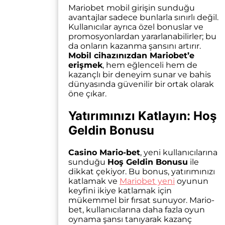
Mariobet mobil girişin sunduğu
avantajlar sadece bunlarla sınırlı değil.
Kullanıcılar ayrıca özel bonuslar ve
promosyonlardan yararlanabilirler; bu
da onların kazanma şansını artırır.
Mobil cihazınızdan Mariobet’e
erişmek
, hem eğlenceli hem de
kazançlı bir deneyim sunar ve bahis
dünyasında güvenilir bir ortak olarak
öne çıkar.
Yatırımınızı Katlayın: Hoş
Geldin Bonusu
Casino Mario-bet
, yeni kullanıcılarına
sunduğu
Hoş Geldin Bonusu
ile
dikkat çekiyor. Bu bonus, yatırımınızı
katlamak ve
Mariobet yeni
oyunun
keyfini ikiye katlamak için
mükemmel bir fırsat sunuyor. Mario-
bet, kullanıcılarına daha fazla oyun
oynama şansı tanıyarak kazanç