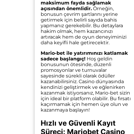
maksimum fayda sağlamak
açısından önemlidir.
Örneğin,
bonusun çevrim şartlarını yerine
getirmek için belirli sayıda bahis
yapmanız gerekebilir. Bu detaylara
hakim olmak, hem kazancınızı
artıracak hem de oyun deneyiminizi
daha keyifli hale getirecektir.
Mario-bet ile yatırımınızı katlamak
sadece başlangıç!
Hoş geldin
bonusunun ötesinde, düzenli
promosyonlar ve turnuvalar
sayesinde sürekli olarak ödüller
kazanabilirsiniz. Casino dünyasında
kendinizi geliştirmek ve eğlenirken
kazanmak istiyorsanız, Mario-bet sizin
için ideal bir platform olabilir. Bu fırsatı
kaçırmamak için hemen üye olun ve
kazanmaya başlayın!
Hızlı ve Güvenli Kayıt
Süreci: Mariobet Casino