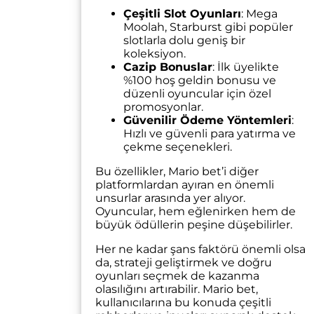
Çeşitli Slot Oyunları
: Mega
Moolah, Starburst gibi popüler
slotlarla dolu geniş bir
koleksiyon.
Cazip Bonuslar
: İlk üyelikte
%100 hoş geldin bonusu ve
düzenli oyuncular için özel
promosyonlar.
Güvenilir Ödeme Yöntemleri
:
Hızlı ve güvenli para yatırma ve
çekme seçenekleri.
Bu özellikler, Mario bet’i diğer
platformlardan ayıran en önemli
unsurlar arasında yer alıyor.
Oyuncular, hem eğlenirken hem de
büyük ödüllerin peşine düşebilirler.
Her ne kadar şans faktörü önemli olsa
da, strateji geliştirmek ve doğru
oyunları seçmek de kazanma
olasılığını artırabilir. Mario bet,
kullanıcılarına bu konuda çeşitli