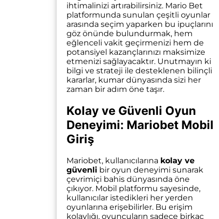
ihtimalinizi artırabilirsiniz. Mario Bet
platformunda sunulan çeşitli oyunlar
arasında seçim yaparken bu ipuçlarını
göz önünde bulundurmak, hem
eğlenceli vakit geçirmenizi hem de
potansiyel kazançlarınızı maksimize
etmenizi sağlayacaktır. Unutmayın ki
bilgi ve strateji ile desteklenen bilinçli
kararlar, kumar dünyasında sizi her
zaman bir adım öne taşır.
Kolay ve Güvenli Oyun
Deneyimi: Mariobet Mobil
Giriş
Mariobet, kullanıcılarına
kolay ve
güvenli
bir oyun deneyimi sunarak
çevrimiçi bahis dünyasında öne
çıkıyor. Mobil platformu sayesinde,
kullanıcılar istedikleri her yerden
oyunlarına erişebilirler. Bu erişim
kolaylığı, oyuncuların sadece birkaç