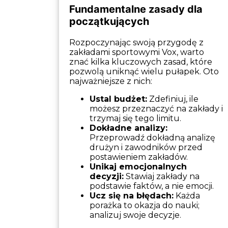
Fundamentalne zasady dla
początkujących
Rozpoczynając swoją przygodę z
zakładami sportowymi Vox, warto
znać kilka kluczowych zasad, które
pozwolą uniknąć wielu pułapek. Oto
najważniejsze z nich:
Ustal budżet:
Zdefiniuj, ile
możesz przeznaczyć na zakłady i
trzymaj się tego limitu.
Dokładne analizy:
Przeprowadź dokładną analizę
drużyn i zawodników przed
postawieniem zakładów.
Unikaj emocjonalnych
decyzji:
Stawiaj zakłady na
podstawie faktów, a nie emocji.
Ucz się na błędach:
Każda
porażka to okazja do nauki;
analizuj swoje decyzje.