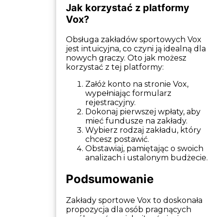
Jak korzystać z platformy
Vox?
Obsługa zakładów sportowych Vox
jest intuicyjna, co czyni ją idealną dla
nowych graczy. Oto jak możesz
korzystać z tej platformy:
Załóż konto na stronie Vox,
wypełniając formularz
rejestracyjny.
Dokonaj pierwszej wpłaty, aby
mieć fundusze na zakłady.
Wybierz rodzaj zakładu, który
chcesz postawić.
Obstawiaj, pamiętając o swoich
analizach i ustalonym budżecie.
Podsumowanie
Zakłady sportowe Vox to doskonała
propozycja dla osób pragnących