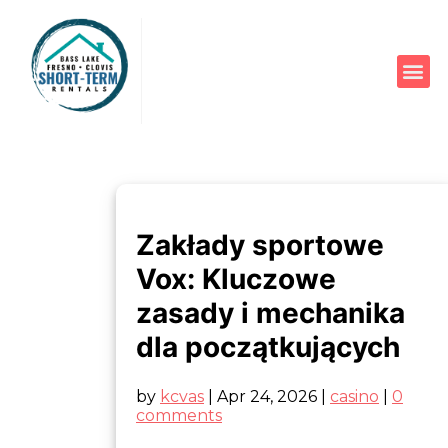
Zakłady sportowe
Vox: Kluczowe
zasady i mechanika
dla początkujących
by
kcvas
|
Apr 24, 2026
|
casino
|
0
comments