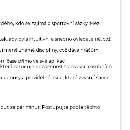
dého, kdo se zajímá o sportovní sázky. Mezi
ak, aby byla intuitivní a snadno ovladatelná, což
k i méně známé disciplíny, což dává hráčům
m čase přímo ve své aplikaci.
která zaručuje bezpečnost transakcí a osobních
í bonusy a pravidelné akce, které zvyšují šance
out za pár minut. Postupujte podle těchto