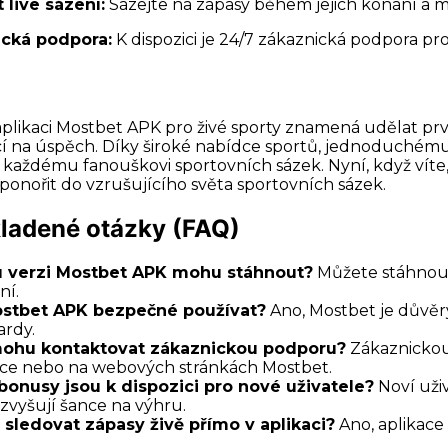
 live sázení:
Sázejte na zápasy během jejich konání a ma
ická podpora:
K dispozici je 24/7 zákaznická podpora pr
plikaci Mostbet APK pro živé sporty znamená udělat prvn
cí na úspěch. Díky široké nabídce sportů, jednoduché
aždému fanouškovi sportovních sázek. Nyní, když víte, ja
ponořit do vzrušujícího světa sportovních sázek.
kladené otázky (FAQ)
 verzi Mostbet APK mohu stáhnout?
Můžete stáhnout 
ní.
stbet APK bezpečné používat?
Ano, Mostbet je důvěr
ardy.
mohu kontaktovat zákaznickou podporu?
Zákaznickou
ace nebo na webových stránkách Mostbet.
bonusy jsou k dispozici pro nové uživatele?
Noví uži
 zvyšují šance na výhru.
sledovat zápasy živě přímo v aplikaci?
Ano, aplikace