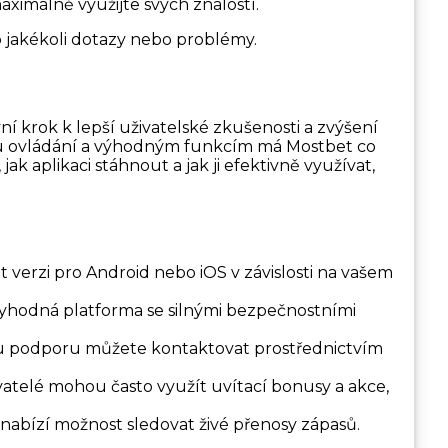
ximálně využijte svých znalostí.
o jakékoli dotazy nebo problémy.
í krok k lepší uživatelské zkušenosti a zvýšení
mu ovládání a výhodným funkcím má Mostbet co
k aplikaci stáhnout a jak ji efektivně využívat,
verzi pro Android nebo iOS v závislosti na vašem
yhodná platforma se silnými bezpečnostními
 podporu můžete kontaktovat prostřednictvím
vatelé mohou často využít uvítací bonusy a akce,
 nabízí možnost sledovat živé přenosy zápasů.