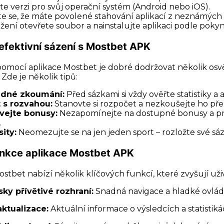
te verzi pro svůj operační systém (Android nebo iOS).
ěte se, že máte povolené stahování aplikací z neznámých 
ažení otevřete soubor a nainstalujte aplikaci podle poky
 efektivní sázení s Mostbet APK
 pomocí aplikace Mostbet je dobré dodržovat několik os
Zde je několik tipů:
adné zkoumání:
Před sázkami si vždy ověřte statistiky a 
 s rozvahou:
Stanovte si rozpočet a nezkoušejte ho přek
vejte bonusy:
Nezapomínejte na dostupné bonusy a pr
.
sity:
Neomezujte se na jen jeden sport – rozložte své sáz
unkce aplikace Mostbet APK
ostbet nabízí několik klíčových funkcí, které zvyšují už
lsky přívětivé rozhraní:
Snadná navigace a hladké ovládá
aktualizace:
Aktuální informace o výsledcích a statisti