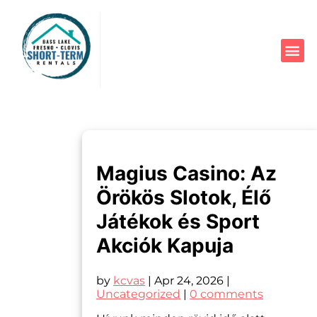
Magius Casino: Az
Örökös Slotok, Élő
Játékok és Sport
Akciók Kapuja
by
kcvas
|
Apr 24, 2026
|
Uncategorized
|
0 comments