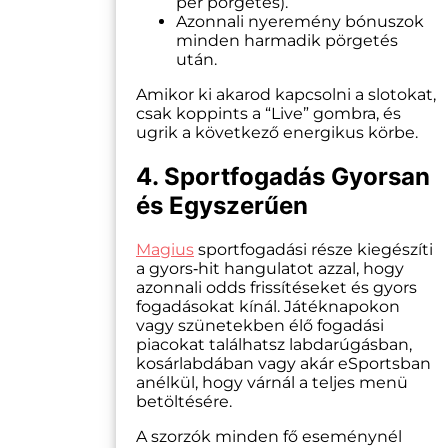
per pörgetés).
Azonnali nyeremény bónuszok
minden harmadik pörgetés
után.
Amikor ki akarod kapcsolni a slotokat,
csak koppints a “Live” gombra, és
ugrik a következő energikus körbe.
4. Sportfogadás Gyorsan
és Egyszerűen
Magius
sportfogadási része kiegészíti
a gyors‑hit hangulatot azzal, hogy
azonnali odds frissítéseket és gyors
fogadásokat kínál. Játéknapokon
vagy szünetekben élő fogadási
piacokat találhatsz labdarúgásban,
kosárlabdában vagy akár eSportsban
anélkül, hogy várnál a teljes menü
betöltésére.
A szorzók minden fő eseménynél