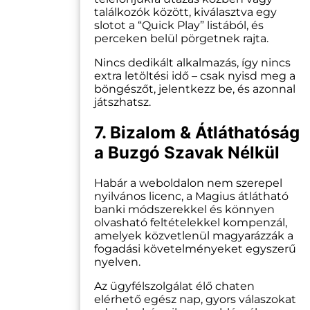
találkozók között, kiválasztva egy
slotot a “Quick Play” listából, és
perceken belül pörgetnek rajta.
Nincs dedikált alkalmazás, így nincs
extra letöltési idő – csak nyisd meg a
böngészőt, jelentkezz be, és azonnal
játszhatsz.
7. Bizalom & Átláthatóság
a Buzgó Szavak Nélkül
Habár a weboldalon nem szerepel
nyilvános licenc, a Magius átlátható
banki módszerekkel és könnyen
olvasható feltételekkel kompenzál,
amelyek közvetlenül magyarázzák a
fogadási követelményeket egyszerű
nyelven.
Az ügyfélszolgálat élő chaten
elérhető egész nap, gyors válaszokat