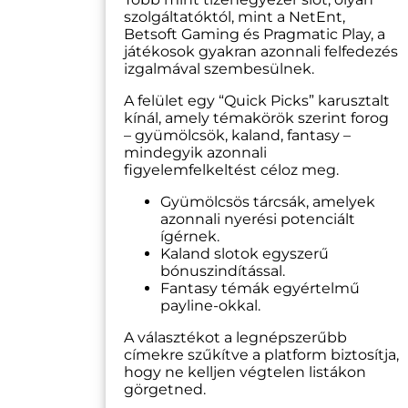
szolgáltatóktól, mint a NetEnt,
Betsoft Gaming és Pragmatic Play, a
játékosok gyakran azonnali felfedezés
izgalmával szembesülnek.
A felület egy “Quick Picks” karusztalt
kínál, amely témakörök szerint forog
– gyümölcsök, kaland, fantasy –
mindegyik azonnali
figyelemfelkeltést céloz meg.
Gyümölcsös tárcsák, amelyek
azonnali nyerési potenciált
ígérnek.
Kaland slotok egyszerű
bónuszindítással.
Fantasy témák egyértelmű
payline-okkal.
A választékot a legnépszerűbb
címekre szűkítve a platform biztosítja,
hogy ne kelljen végtelen listákon
görgetned.