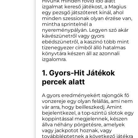
Hívunk minden rövid idő alatt
izgalmat kereső játékost, a Magius
egy pezsgő játszóteret kínál, ahol
minden szessionak olyan érzése van,
mintha sprintelnél a
nyereménypályán. Legyen szó akár
kávészünetről vagy gyors
ebédszünetről, a kaszinó több mint
tizenegyezer címből álló hatalmas
könyvtára készen áll az azonnali
izgalomra.
1. Gyors‑Hit Játékok
percek alatt
A gyors eredményekért rajongók fő
vonzereje egy olyan felállás, ami nem
vár arra, hogy beilleszkedj. Amint
bejelentkezel, a top‑szintű slotok egy
koppintással megjelennek, készen
állva néhány pörgetésre, amelyek
vagy jackpotot hoznak, vagy
továbbléptetnek a következő játékra