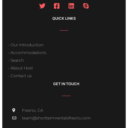
QUICK LINKS
- Our Introduction
- Accommodations
- Search
- About Host
- Contact us
GET IN TOUCH
Fresno, CA
team@shorttermrentalsfresno.com