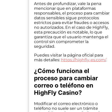
Antes de profundizar, vale la pena
mencionar que en plataformas
responsables, el proceso para cambiar
datos sensibles sigue protocolos
estrictos para evitar fraudes o accesos
no autorizados. En el caso de HighFly,
esta precaución es notable, lo que
garantiza que el usuario mantenga el
control sin comprometer la
seguridad.
Puedes visitar la página oficial para
más detalles:
https://highfly-es.com/
.
¿Cómo funciona el
proceso para cambiar
correo o teléfono en
HighFly Casino?
Modificar el correo electrónico o
teléfono no suele ser un trámite