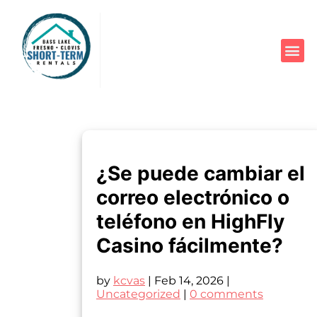
¿Se puede cambiar el
correo electrónico o
teléfono en HighFly
Casino fácilmente?
by
kcvas
|
Feb 14, 2026
|
Uncategorized
|
0 comments