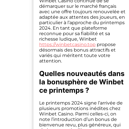
Winbet Casino continue de se
démarquer sur le marché français
avec une offre toujours renouvelée et
adaptée aux attentes des joueurs, en
particulier à l’approche du printemps
2024. En tant que plateforme
reconnue pour sa fiabilité et sa
richesse ludique, Winbet
https://winbetcasino.top
propose
désormais des bonus attractifs et
variés qui méritent toute votre
attention.
Quelles nouveautés dans
la bonusphère de Winbet
ce printemps ?
Le printemps 2024 signe l’arrivée de
plusieurs promotions inédites chez
Winbet Casino. Parmi celles-ci, on
note l’introduction d’un bonus de
bienvenue revu, plus généreux, qui