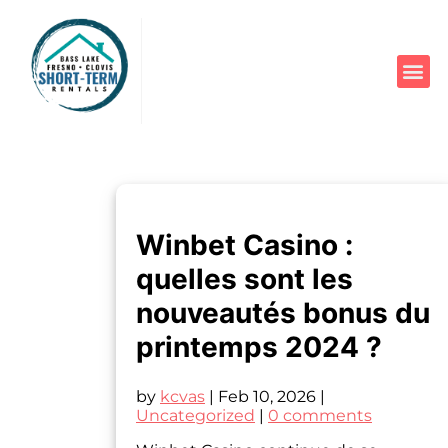
Winbet Casino :
quelles sont les
nouveautés bonus du
printemps 2024 ?
by
kcvas
|
Feb 10, 2026
|
Uncategorized
|
0 comments