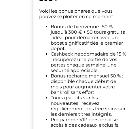
Voici les bonus phares que vous
pouvez exploiter en ce moment :
Bonus de bienvenue 150 %
jusqu’à 300 € + 50 tours gratuits
: idéal pour démarrer avec un
boost significatif dès le premier
dépôt.
Cashback hebdomadaire de 15 %
: récupérez une partie de vos
pertes chaque semaine, une
sécurité appréciable.
Bonus recharge mensuel 50 % :
disponible chaque début de
mois pour augmenter votre
bankroll sans effort.
Tours gratuits sur les
nouveautés : recevez
régulièrement des free spins sur
les derniers titres intégrés.
Programme VIP personnalisé :
accès à des cadeaux exclusifs,