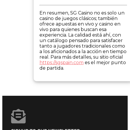
En resumen, SG Casino no es solo un
casino de juegos clásicos; también
ofrece apuestas en vivo y casino en
vivo para quienes buscan esa
experiencia. La calidad está ahí, con
un catálogo pensado para satisfacer
tanto a jugadores tradicionales como
a los aficionados a la acción en tiempo
real. Para más detalles, su sitio oficial
https://sgspain.com
es el mejor punto
de partida.