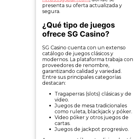
presenta su oferta actualizada y
segura.
¿Qué tipo de juegos
ofrece SG Casino?
SG Casino cuenta con un extenso
catálogo de juegos clásicos y
modernos. La plataforma trabaja con
proveedores de renombre,
garantizando calidad y variedad.
Entre sus principales categorías
destacan:
Tragaperras (slots) clásicas y de
video.
Juegos de mesa tradicionales
como ruleta, blackjack y póker.
Video póker y otros juegos de
cartas.
Juegos de jackpot progresivo.