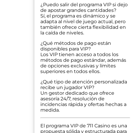
¿Puedo salir del programa VIP si dejo
de apostar grandes cantidades?
Sí, el programa es dinámico y se
adapta al nivel de juego actual, pero
también ofrece cierta flexibilidad en
la caída de niveles.
¿Qué métodos de pago están
disponibles para VIP?
Los VIP tienen acceso a todos los
métodos de pago estándar, además
de opciones exclusivas y límites
superiores en todos ellos.
¿Qué tipo de atención personalizada
recibe un jugador VIP?
Un gestor dedicado que ofrece
asesoría 24/7, resolución de
incidencias rápida y ofertas hechas a
medida.
El programa VIP de 711 Casino es una
propuesta sólida y estructurada para