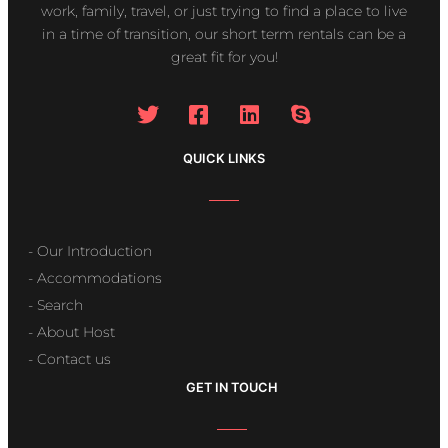
work, family, travel, or just trying to find a place to live
in a time of transition, our short term rentals can be a
great fit for you!
QUICK LINKS
- Our Introduction
- Accommodations
- Search
- About Host
- Contact us
GET IN TOUCH