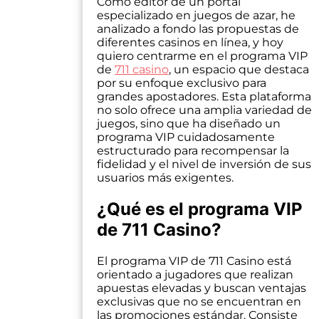
Como editor de un portal
especializado en juegos de azar, he
analizado a fondo las propuestas de
diferentes casinos en línea, y hoy
quiero centrarme en el programa VIP
de
711 casino
, un espacio que destaca
por su enfoque exclusivo para
grandes apostadores. Esta plataforma
no solo ofrece una amplia variedad de
juegos, sino que ha diseñado un
programa VIP cuidadosamente
estructurado para recompensar la
fidelidad y el nivel de inversión de sus
usuarios más exigentes.
¿Qué es el programa VIP
de 711 Casino?
El programa VIP de 711 Casino está
orientado a jugadores que realizan
apuestas elevadas y buscan ventajas
exclusivas que no se encuentran en
las promociones estándar. Consiste