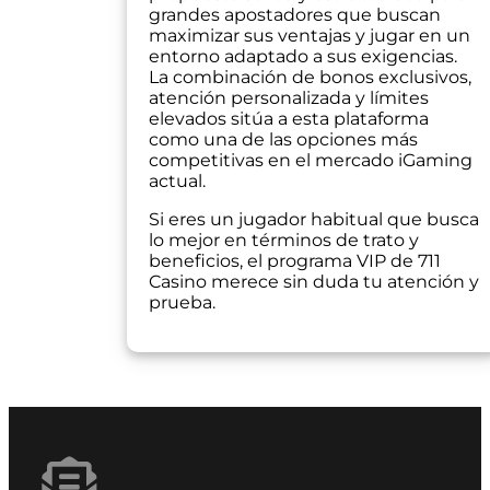
grandes apostadores que buscan
maximizar sus ventajas y jugar en un
entorno adaptado a sus exigencias.
La combinación de bonos exclusivos,
atención personalizada y límites
elevados sitúa a esta plataforma
como una de las opciones más
competitivas en el mercado iGaming
actual.
Si eres un jugador habitual que busca
lo mejor en términos de trato y
beneficios, el programa VIP de 711
Casino merece sin duda tu atención y
prueba.