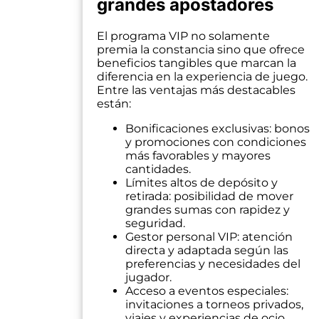
grandes apostadores
El programa VIP no solamente
premia la constancia sino que ofrece
beneficios tangibles que marcan la
diferencia en la experiencia de juego.
Entre las ventajas más destacables
están:
Bonificaciones exclusivas: bonos
y promociones con condiciones
más favorables y mayores
cantidades.
Límites altos de depósito y
retirada: posibilidad de mover
grandes sumas con rapidez y
seguridad.
Gestor personal VIP: atención
directa y adaptada según las
preferencias y necesidades del
jugador.
Acceso a eventos especiales:
invitaciones a torneos privados,
viajes y experiencias de ocio.