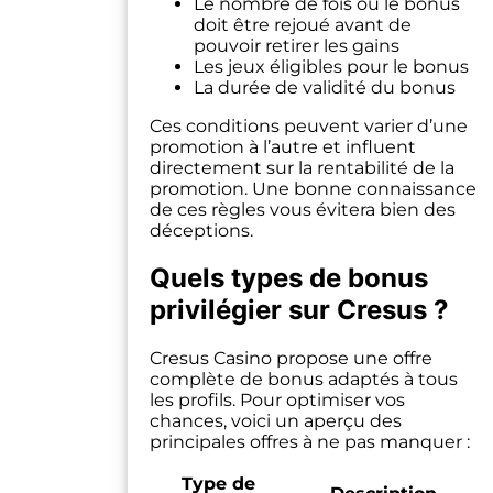
Le nombre de fois où le bonus
doit être rejoué avant de
pouvoir retirer les gains
Les jeux éligibles pour le bonus
La durée de validité du bonus
Ces conditions peuvent varier d’une
promotion à l’autre et influent
directement sur la rentabilité de la
promotion. Une bonne connaissance
de ces règles vous évitera bien des
déceptions.
Quels types de bonus
privilégier sur Cresus ?
Cresus Casino propose une offre
complète de bonus adaptés à tous
les profils. Pour optimiser vos
chances, voici un aperçu des
principales offres à ne pas manquer :
Type de