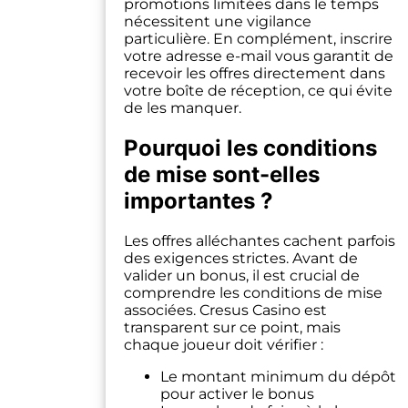
promotions limitées dans le temps
nécessitent une vigilance
particulière. En complément, inscrire
votre adresse e-mail vous garantit de
recevoir les offres directement dans
votre boîte de réception, ce qui évite
de les manquer.
Pourquoi les conditions
de mise sont-elles
importantes ?
Les offres alléchantes cachent parfois
des exigences strictes. Avant de
valider un bonus, il est crucial de
comprendre les conditions de mise
associées. Cresus Casino est
transparent sur ce point, mais
chaque joueur doit vérifier :
Le montant minimum du dépôt
pour activer le bonus