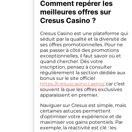
Comment repérer les
meilleures offres sur
Cresus Casino ?
Cresus Casino est une plateforme qui
séduit par la qualité et la diversité de
ses offres promotionnelles. Pour ne
pas passer à côté des promotions
exceptionnelles, il faut savoir où et
quand chercher. Dès votre
inscription, pensez à consulter
régulièrement la section dédiée aux
bonus sur le site officiel
https://cresuscasino.casino/
, car c’est
souvent là que les offres exclusives
apparaissent en premier.
Naviguer sur Cresus est simple, mais
certaines astuces permettent
d’optimiser votre expérience et de
maximiser vos gains potentiels. Par
exemple, la réactivité est clé : les