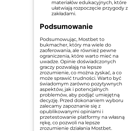
materiałów edukacyjnych, które
ułatwiają rozpoczęcie przygody z
zakładami.
Podsumowanie
Podsumowując, Mostbet to
bukmacher, który ma wiele do
zaoferowania, ale również pewne
ograniczenia, które warto mieć na
uwadze. Opinie doświadczonych
graczy pozwalają na lepsze
zrozumienie, co można zyskać, a co
może sprawić trudności. Warto być
świadomym zarówno pozytywnych
aspektów, jak i potencjalnych
problemów, aby podjąć umiejętną
decyzję. Przed dokonaniem wyboru
zalecamy zapoznanie się z
opublikowanymi opiniami i
przetestowanie platformy na własną
rękę, co pozwoli na lepsze
zrozumienie działania Mostbet.