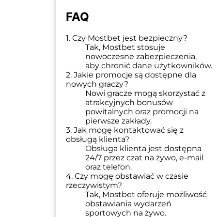
FAQ
1. Czy Mostbet jest bezpieczny?
Tak, Mostbet stosuje
nowoczesne zabezpieczenia,
aby chronić dane użytkowników.
2. Jakie promocje są dostępne dla
nowych graczy?
Nowi gracze mogą skorzystać z
atrakcyjnych bonusów
powitalnych oraz promocji na
pierwsze zakłady.
3. Jak mogę kontaktować się z
obsługą klienta?
Obsługa klienta jest dostępna
24/7 przez czat na żywo, e-mail
oraz telefon.
4. Czy mogę obstawiać w czasie
rzeczywistym?
Tak, Mostbet oferuje możliwość
obstawiania wydarzeń
sportowych na żywo.