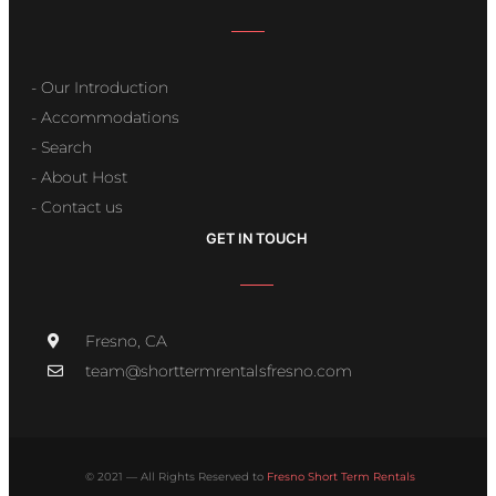
- Our Introduction
- Accommodations
- Search
- About Host
- Contact us
GET IN TOUCH
Fresno, CA
team@shorttermrentalsfresno.com
© 2021 — All Rights Reserved to
Fresno Short Term Rentals