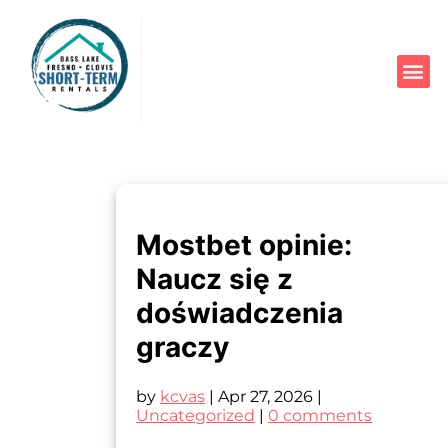
Mostbet opinie:
Naucz się z
doświadczenia
graczy
by
kcvas
|
Apr 27, 2026
|
Uncategorized
|
0 comments