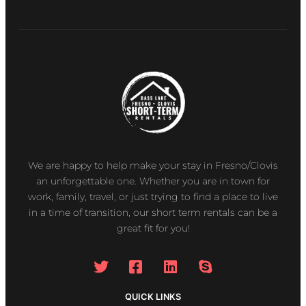
We are happy to help make your stay in Fresno/Clovis
an unforgettable one. Whether you are in town for
work, family, travel, or just trying to find a place to live
in a time of transition, our short term rentals can be a
great fit for you!
QUICK LINKS