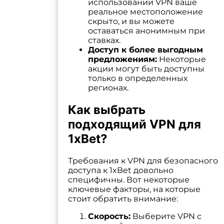
использовании VPN ваше
реальное местоположение
скрыто, и вы можете
оставаться анонимным при
ставках.
Доступ к более выгодным
предложениям:
Некоторые
акции могут быть доступны
только в определенных
регионах.
Как выбрать
подходящий VPN для
1xBet?
Требования к VPN для безопасного
доступа к 1xBet довольно
специфичны. Вот некоторые
ключевые факторы, на которые
стоит обратить внимание:
Скорость:
Выберите VPN с