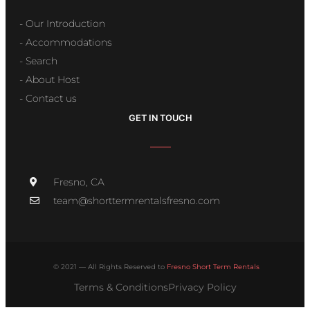
- Our Introduction
- Accommodations
- Search
- About Host
- Contact us
GET IN TOUCH
Fresno, CA
team@shorttermrentalsfresno.com
© 2021 — All Rights Reserved to
Fresno Short Term Rentals
Terms & Conditions
Privacy Policy