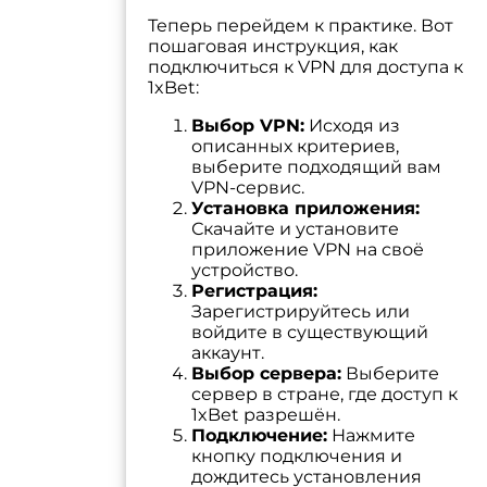
Теперь перейдем к практике. Вот
пошаговая инструкция, как
подключиться к VPN для доступа к
1xBet:
Выбор VPN:
Исходя из
описанных критериев,
выберите подходящий вам
VPN-сервис.
Установка приложения:
Скачайте и установите
приложение VPN на своё
устройство.
Регистрация:
Зарегистрируйтесь или
войдите в существующий
аккаунт.
Выбор сервера:
Выберите
сервер в стране, где доступ к
1xBet разрешён.
Подключение:
Нажмите
кнопку подключения и
дождитесь установления