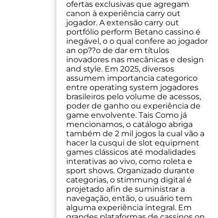
ofertas exclusivas que agregam
canon à experiência carry out
jogador. A extensão carry out
portfólio perform Betano cassino é
inegável, o o qual confere ao jogador
an op??o de dar em títulos
inovadores nas mecânicas e design
and style. Em 2025, diversos
assumem importancia categorico
entre operating system jogadores
brasileiros pelo volume de acessos,
poder de ganho ou experiência de
game envolvente. Tais Como já
mencionamos, o catálogo abriga
também de 2 mil jogos la cual vão a
hacer la cusqui de slot equipment
games clássicos até modalidades
interativas ao vivo, como roleta e
sport shows. Organizado durante
categorias, o stimmung digital é
projetado afin de suministrar a
navegação, então, o usuário tem
alguma experiência íntegral. Em
grandes plataformas de cassinos on