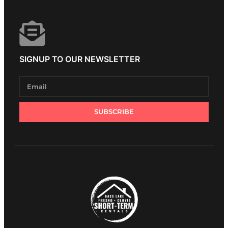
SIGNUP TO OUR NEWSLETTER
SUBSCRIBE