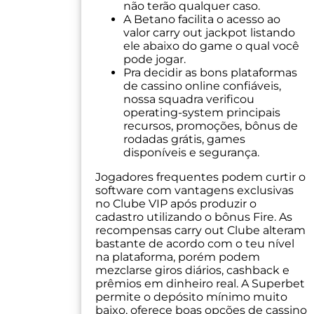
não terão qualquer caso.
A Betano facilita o acesso ao
valor carry out jackpot listando
ele abaixo do game o qual você
pode jogar.
Pra decidir as bons plataformas
de cassino online confiáveis,
nossa squadra verificou
operating-system principais
recursos, promoções, bônus de
rodadas grátis, games
disponíveis e segurança.
Jogadores frequentes podem curtir o
software com vantagens exclusivas
no Clube VIP após produzir o
cadastro utilizando o bônus Fire. As
recompensas carry out Clube alteram
bastante de acordo com o teu nível
na plataforma, porém podem
mezclarse giros diários, cashback e
prêmios em dinheiro real. A Superbet
permite o depósito mínimo muito
baixo, oferece boas opções de cassino