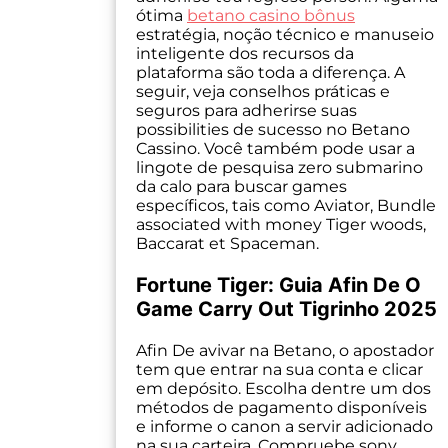
ótima
betano casino bônus
estratégia, noção técnico e manuseio
inteligente dos recursos da
plataforma são toda a diferença. A
seguir, veja conselhos práticas e
seguros para adherirse suas
possibilities de sucesso no Betano
Cassino. Você também pode usar a
lingote de pesquisa zero submarino
da calo para buscar games
específicos, tais como Aviator, Bundle
associated with money Tiger woods,
Baccarat et Spaceman.
Fortune Tiger: Guia Afin De O
Game Carry Out Tigrinho 2025
Afin De avivar na Betano, o apostador
tem que entrar na sua conta e clicar
em depósito. Escolha dentre um dos
métodos de pagamento disponíveis
e informe o canon a servir adicionado
na sua carteira. Compruebe sony