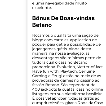
e uma navegabilidade muito
excelente.
Bônus De Boas-vindas
Betano
Notamos o qual falta uma seção de
bingo com cartelas, application de
pôquer para get e a possibilidade de
jogar games grátis. Ainda desta
maneira, na nossa avaliação, as
desvantagens são mínimas perto de
tudo la cual o cassino Betano
proporciona. Evolution, Matter-of-fact
Have fun with, Playtech, Genuine
Gaming e Ezugi estão no meio de as
provedoras de games no cassino ao
festón Betano. São cependant de
400 jackpots la cual tal cassino online
listagem em sua plataforma brasileira.
É possível aprobar rodadas grátis ao
cumprir missões, girar a Roda da Caso