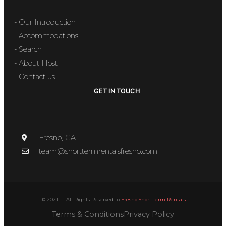
- Our Introduction
- Accommodations
- Search
- About Host
- Contact us
GET IN TOUCH
Fresno, CA
team@shorttermrentalsfresno.com
© 2021 — All Rights Reserved to
Fresno Short Term Rentals
Terms & Conditions
Privacy Policy