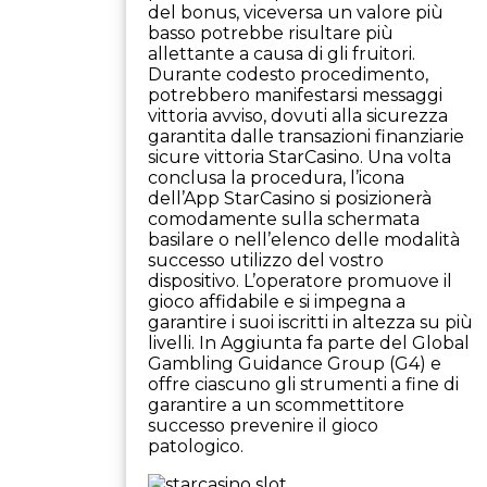
del bonus, viceversa un valore più
basso potrebbe risultare più
allettante a causa di gli fruitori.
Durante codesto procedimento,
potrebbero manifestarsi messaggi
vittoria avviso, dovuti alla sicurezza
garantita dalle transazioni finanziarie
sicure vittoria StarCasino. Una volta
conclusa la procedura, l’icona
dell’App StarCasino si posizionerà
comodamente sulla schermata
basilare o nell’elenco delle modalità
successo utilizzo del vostro
dispositivo. L’operatore promuove il
gioco affidabile e si impegna a
garantire i suoi iscritti in altezza su più
livelli. In Aggiunta fa parte del Global
Gambling Guidance Group (G4) e
offre ciascuno gli strumenti a fine di
garantire a un scommettitore
successo prevenire il gioco
patologico.