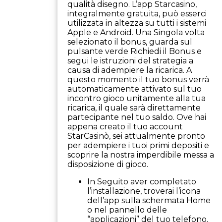
qualità disegno. L’app Starcasino,
integralmente gratuita, può esserci
utilizzata in altezza su tutti i sistemi
Apple e Android. Una Singola volta
selezionato il bonus, guarda sul
pulsante verde Richiedi il Bonus e
segui le istruzioni del strategia a
causa di adempiere la ricarica. A
questo momento il tuo bonus verrà
automaticamente attivato sul tuo
incontro gioco unitamente alla tua
ricarica, il quale sarà direttamente
partecipante nel tuo saldo. Ove hai
appena creato il tuo account
StarCasinò, sei attualmente pronto
per adempiere i tuoi primi depositi e
scoprire la nostra imperdibile messa a
disposizione di gioco.
In Seguito aver completato
l’installazione, troverai l’icona
dell’app sulla schermata Home
o nel pannello delle
“applicazioni” del tuo telefono.