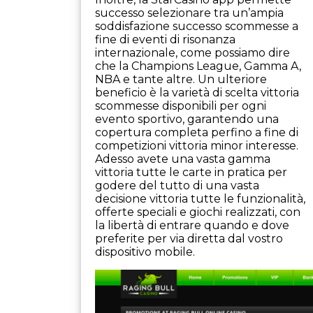
successo selezionare tra un’ampia
soddisfazione successo scommesse a
fine di eventi di risonanza
internazionale, come possiamo dire
che la Champions League, Gamma A,
NBA e tante altre. Un ulteriore
beneficio è la varietà di scelta vittoria
scommesse disponibili per ogni
evento sportivo, garantendo una
copertura completa perfino a fine di
competizioni vittoria minor interesse.
Adesso avete una vasta gamma
vittoria tutte le carte in pratica per
godere del tutto di una vasta
decisione vittoria tutte le funzionalità,
offerte speciali e giochi realizzati, con
la libertà di entrare quando e dove
preferite per via diretta dal vostro
dispositivo mobile.