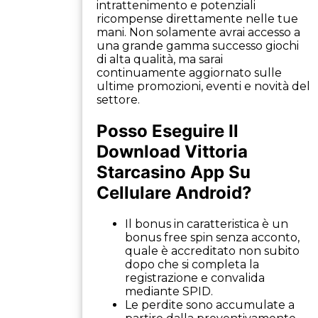
intrattenimento e potenziali
ricompense direttamente nelle tue
mani. Non solamente avrai accesso a
una grande gamma successo giochi
di alta qualità, ma sarai
continuamente aggiornato sulle
ultime promozioni, eventi e novità del
settore.
Posso Eseguire Il
Download Vittoria
Starcasino App Su
Cellulare Android?
Il bonus in caratteristica è un
bonus free spin senza acconto,
quale è accreditato non subito
dopo che si completa la
registrazione e convalida
mediante SPID.
Le perdite sono accumulate a