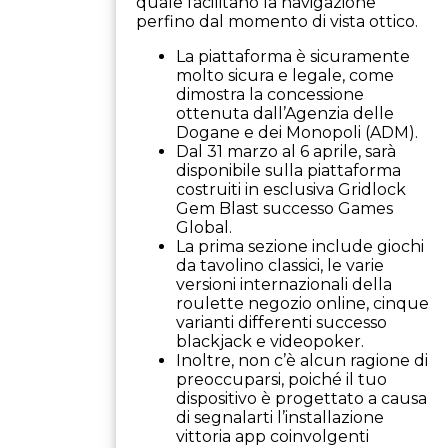
quale facilitano la navigazione
perfino dal momento di vista ottico.
La piattaforma è sicuramente
molto sicura e legale, come
dimostra la concessione
ottenuta dall’Agenzia delle
Dogane e dei Monopoli (ADM).
Dal 31 marzo al 6 aprile, sarà
disponibile sulla piattaforma
costruiti in esclusiva Gridlock
Gem Blast successo Games
Global.
La prima sezione include giochi
da tavolino classici, le varie
versioni internazionali della
roulette negozio online, cinque
varianti differenti successo
blackjack e videopoker.
Inoltre, non c’è alcun ragione di
preoccuparsi, poiché il tuo
dispositivo è progettato a causa
di segnalarti l’installazione
vittoria app coinvolgenti