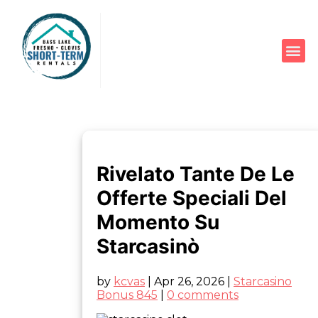
Rivelato Tante De Le
Offerte Speciali Del
Momento Su
Starcasinò
by
kcvas
|
Apr 26, 2026
|
Starcasino
Bonus 845
|
0 comments