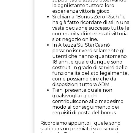
la ogni istante tuttora loro
esperienza vittoria gioco.
Si chiama “Bonus Zero Rischi” e
ha già fatto ricordare di sé in una
vasta decisione successo tutte le
community di interessati vittoria
slot negozio online.
In Altezza Su StarCasinò
possono iscriversi solamente gli
utenti che hanno quantomeno
18 anni, e quale dunque sono
costruiti in grado di servirsi delle
funzionalità del sito legalmente,
come possiamo dire che da
disposizioni tuttora ADM.
Tieni presente quale non
qualsivoglia i giochi
contribuiscono allo medesimo
modo al conseguimento dei
requisiti di posta del bonus.
Ricordiamo appunto il quale sono
stati persino premiati i suoi servizi