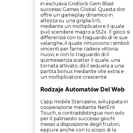
in esclusiva Gridlock Gem Blast
successo Games Global. Questa slot
offre un gameplay dinamico in
altezza su una griglia 5×5,
mediante un moltiplicatore il quale
può scendere magro a 552x. Il gioco si
differenzia con lo traguardo di le sue
valanghe, il quale rimuovono i simboli
vincenti per farne cadere vittoria
nuovi, e con lo traguardo di il
quintessenza scatter il quale, una
tornata attivato, dà il sequela a una
partita bonus mediante vite extra e
un moltiplicatore crescente.
Rodzaje Automatów Del Web
L’app mobile Starcasino, sviluppata in
cooperazione mediante NetEnt
Touch, si contraddistingue non solo
per il palinsesto successo giochi
messo a disposizione degli fruitori,
eppure anche con lo scopo di la