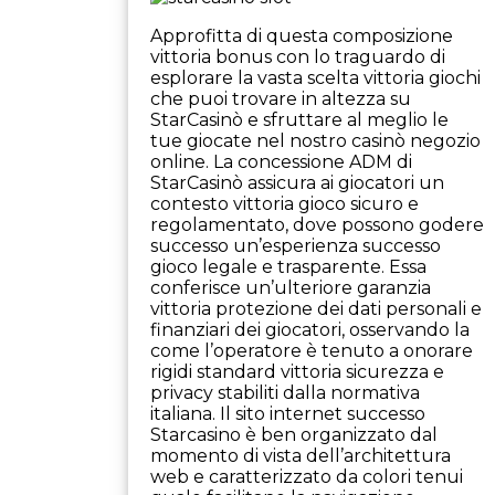
Approfitta di questa composizione
vittoria bonus con lo traguardo di
esplorare la vasta scelta vittoria giochi
che puoi trovare in altezza su
StarCasinò e sfruttare al meglio le
tue giocate nel nostro casinò negozio
online. La concessione ADM di
StarCasinò assicura ai giocatori un
contesto vittoria gioco sicuro e
regolamentato, dove possono godere
successo un’esperienza successo
gioco legale e trasparente. Essa
conferisce un’ulteriore garanzia
vittoria protezione dei dati personali e
finanziari dei giocatori, osservando la
come l’operatore è tenuto a onorare
rigidi standard vittoria sicurezza e
privacy stabiliti dalla normativa
italiana. Il sito internet successo
Starcasino è ben organizzato dal
momento di vista dell’architettura
web e caratterizzato da colori tenui